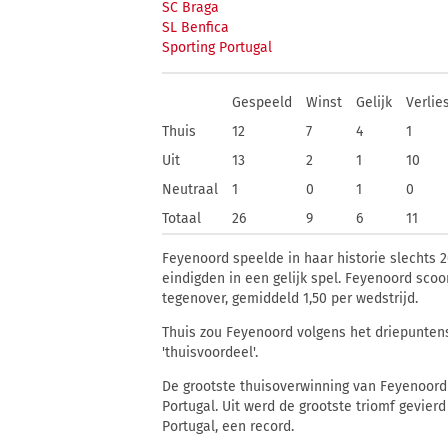
SC Braga
SL Benfica
Sporting Portugal
Gespeeld
Winst
Gelijk
Verlie
Thuis
12
7
4
1
Uit
13
2
1
10
Neutraal
1
0
1
0
Totaal
26
9
6
11
Feyenoord speelde in haar historie slechts 2
eindigden in een gelijk spel. Feyenoord scoo
tegenover, gemiddeld 1,50 per wedstrijd.
Thuis zou Feyenoord volgens het driepuntens
'thuisvoordeel'.
De grootste thuisoverwinning van Feyenoord 
Portugal. Uit werd de grootste triomf gevier
Portugal, een record.