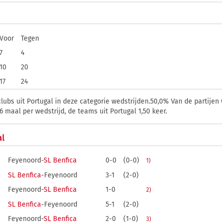
Voor
Tegen
7
4
10
20
17
24
ubs uit Portugal in deze categorie wedstrijden.50,0% Van de partijen 
maal per wedstrijd, de teams uit Portugal 1,50 keer.
al
Feyenoord-
SL Benfica
0-0
(0-0)
1)
SL Benfica
-Feyenoord
3-1
(2-0)
Feyenoord-
SL Benfica
1-0
2)
SL Benfica
-Feyenoord
5-1
(2-0)
Feyenoord-
SL Benfica
2-0
(1-0)
3)