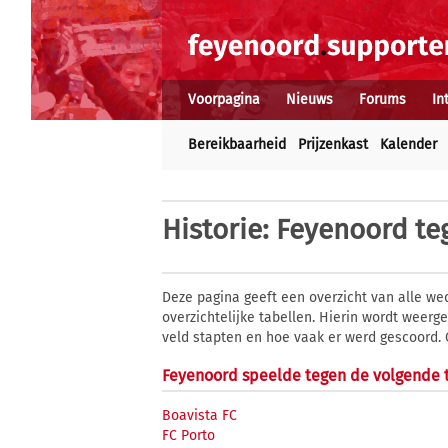
Voorpagina
Nieuws
Forums
In
Bereikbaarheid
Prijzenkast
Kalender
Historie
: Feyenoord te
Deze pagina geeft een overzicht van alle we
overzichtelijke tabellen. Hierin wordt weer
veld stapten en hoe vaak er werd gescoord.
Feyenoord speelde tegen de volgende t
Boavista FC
FC Porto