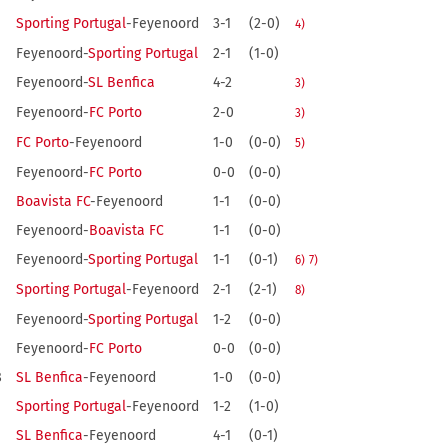
Sporting Portugal
-Feyenoord
3-1
(2-0)
4)
Feyenoord-
Sporting Portugal
2-1
(1-0)
Feyenoord-
SL Benfica
4-2
3)
Feyenoord-
FC Porto
2-0
3)
FC Porto
-Feyenoord
1-0
(0-0)
5)
Feyenoord-
FC Porto
0-0
(0-0)
Boavista FC
-Feyenoord
1-1
(0-0)
Feyenoord-
Boavista FC
1-1
(0-0)
Feyenoord-
Sporting Portugal
1-1
(0-1)
6)
7)
Sporting Portugal
-Feyenoord
2-1
(2-1)
8)
Feyenoord-
Sporting Portugal
1-2
(0-0)
Feyenoord-
FC Porto
0-0
(0-0)
8
SL Benfica
-Feyenoord
1-0
(0-0)
Sporting Portugal
-Feyenoord
1-2
(1-0)
SL Benfica
-Feyenoord
4-1
(0-1)