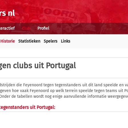
teractief
Club
Profiel
Historie
Statistieken
Spelers
Links
gen clubs uit Portugal
dstrijden die Feyenoord tegen tegenstanders uit dit land speelde en 
gegeven hoe vaak Feyenoord op welk terrein speelde tegen teams uit P
 Onder de tabellen wordt nog enige aanvullende informatie weergegev
egenstanders uit Portugal: