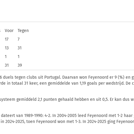
s
Voor
Tegen
17
7
13
31
1
1
31
39
6 duels tegen clubs uit Portugal. Daarvan won Feyenoord er 9 (
%) en g
rde in totaal 31 keer, een gemiddelde van 1,19 goals per wedstrijd. De 
ysteem gemiddeld 2,1 punten gehaald hebben en uit 0,5. Er kan dus w
dateert van 1989-1990: 4-2. In 2004-2005 leed Feyenoord met 1-2 haar 
d in 2024-2025, toen Feyenoord won met 1-3. In 2024-2025 ging Feyenoor