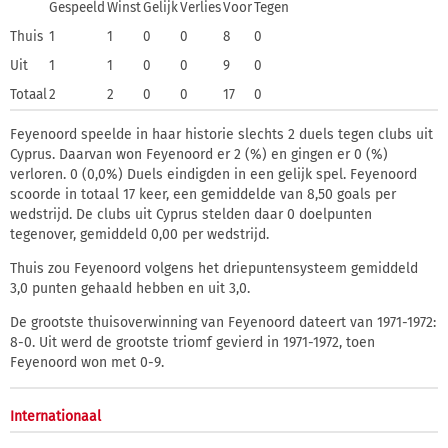
Gespeeld
Winst
Gelijk
Verlies
Voor
Tegen
Thuis
1
1
0
0
8
0
Uit
1
1
0
0
9
0
Totaal
2
2
0
0
17
0
Feyenoord speelde in haar historie slechts 2 duels tegen clubs uit
Cyprus. Daarvan won Feyenoord er 2 (
%) en gingen er 0 (
%)
verloren. 0 (0,0%) Duels eindigden in een gelijk spel. Feyenoord
scoorde in totaal 17 keer, een gemiddelde van 8,50 goals per
wedstrijd. De clubs uit Cyprus stelden daar 0 doelpunten
tegenover, gemiddeld 0,00 per wedstrijd.
Thuis zou Feyenoord volgens het driepuntensysteem gemiddeld
3,0 punten gehaald hebben en uit 3,0.
De grootste thuisoverwinning van Feyenoord dateert van 1971-1972:
8-0. Uit werd de grootste triomf gevierd in 1971-1972, toen
Feyenoord won met 0-9.
Internationaal