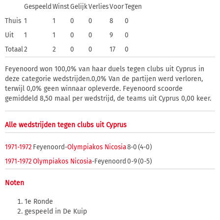
Gespeeld
Winst
Gelijk
Verlies
Voor
Tegen
Thuis
1
1
0
0
8
0
Uit
1
1
0
0
9
0
Totaal
2
2
0
0
17
0
Feyenoord won 100,0% van haar duels tegen clubs uit Cyprus in
deze categorie wedstrijden.0,0% Van de partijen werd verloren,
terwijl 0,0% geen winnaar opleverde. Feyenoord scoorde
gemiddeld 8,50 maal per wedstrijd, de teams uit Cyprus 0,00 keer.
Alle wedstrijden tegen clubs uit Cyprus
1971-1972
Feyenoord-
Olympiakos Nicosia
8-0
(4-0)
1971-1972
Olympiakos Nicosia
-Feyenoord
0-9
(0-5)
Noten
1e Ronde
gespeeld in De Kuip