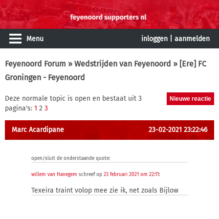
Menu
inloggen
|
aanmelden
Feyenoord Forum
»
Wedstrijden van Feyenoord
» [Ere] FC
Groningen - Feyenoord
Deze normale topic is open en bestaat uit 3
pagina's:
1
2
3
Marc Acardipane
23-02-2021 23:22:46
open/sluit de onderstaande quote:
willem van Hanegem
schreef op
23 februari 2021 om 22:11
:
Texeira traint volop mee zie ik, net zoals Bijlow