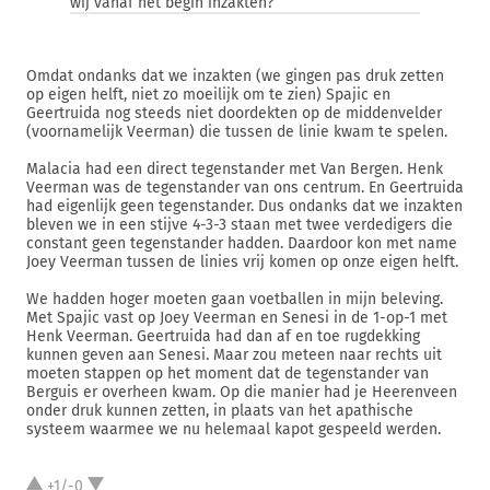
wij vanaf het begin inzakten?
Omdat ondanks dat we inzakten (we gingen pas druk zetten
op eigen helft, niet zo moeilijk om te zien) Spajic en
Geertruida nog steeds niet doordekten op de middenvelder
(voornamelijk Veerman) die tussen de linie kwam te spelen.
Malacia had een direct tegenstander met Van Bergen. Henk
Veerman was de tegenstander van ons centrum. En Geertruida
had eigenlijk geen tegenstander. Dus ondanks dat we inzakten
bleven we in een stijve 4-3-3 staan met twee verdedigers die
constant geen tegenstander hadden. Daardoor kon met name
Joey Veerman tussen de linies vrij komen op onze eigen helft.
We hadden hoger moeten gaan voetballen in mijn beleving.
Met Spajic vast op Joey Veerman en Senesi in de 1-op-1 met
Henk Veerman. Geertruida had dan af en toe rugdekking
kunnen geven aan Senesi. Maar zou meteen naar rechts uit
moeten stappen op het moment dat de tegenstander van
Berguis er overheen kwam. Op die manier had je Heerenveen
onder druk kunnen zetten, in plaats van het apathische
systeem waarmee we nu helemaal kapot gespeeld werden.
+1/-0