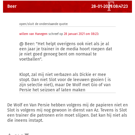
Beer
28-01-2021 08:47:23
open/sluit de onderstaande quote:
willem van Hanegem
schreef op
28 januari 2021 om 08:23
:
@ Beer: "Het helpt overigens ook niet als je al
een jaar je trainer in de media hoort roepen dat
je niet goed genoeg bent om normaal te
voetballen".
Klopt, zal mij niet verbazen als Dickie er mee
stopt. Dan niet Slot voor de leeuwen gooien ( is
zijn selectie niet), maar De Wolf met Gio of van
Persie het seizoen af laten maken
De Wolf en Van Persie hebben volgens mij de papieren niet en
Slot is volgens mij nog gewoon in dienst van Az. Tevens is Slot
een trainer die patronen erin moet slijpen. Dat kan hij niet als
die ineens instapt.