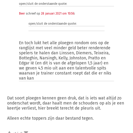
open/sluit de onderstaande quote:
Beer
schreef op
28 januari 2021 om 10:56
:
open/sluit de onderstaande quote:
En toch lukt het alle ploegen rondom ons op de
ranglijst met veel minder geld beter renderende
spelers te halen dan Linssen, Diemers, Teixeira,
Botteghin, Narsingh, Kelly, Johnston, Pratto en
Edgar Ié (en dit is van de afgelopen 1,5 jaar) en
we geven 4.5 mio uit aan een talentvolle spits
waarvan je trainer constant roept dat die er niks
van kan
Dat soort ploegen kennen geen druk, dat is iets wat altijd zo
onderschat wordt, daar haalt men de schouders op als je een
keertje verliest, hier breekt terecht de pleuris uit.
Alleen echte toppers zijn daar bestand tegen.