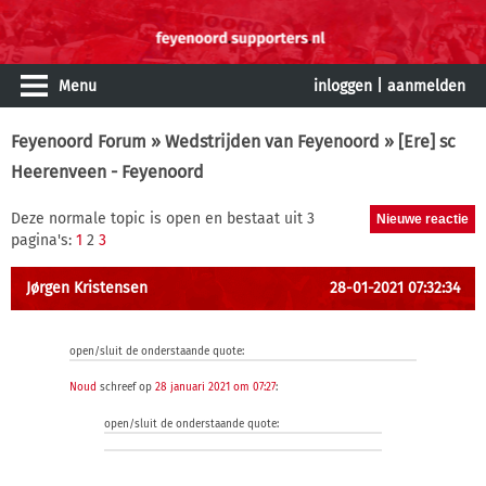
Menu
inloggen
|
aanmelden
Feyenoord Forum
»
Wedstrijden van Feyenoord
» [Ere] sc
Heerenveen - Feyenoord
Deze normale topic is open en bestaat uit 3
pagina's:
1
2
3
Jørgen Kristensen
28-01-2021 07:32:34
open/sluit de onderstaande quote:
Noud
schreef op
28 januari 2021 om 07:27
:
open/sluit de onderstaande quote: