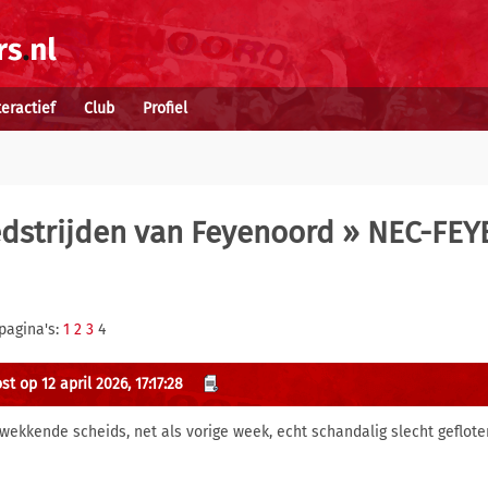
teractief
Club
Profiel
dstrijden van Feyenoord
» NEC-FEY
pagina's:
1
2
3
4
t op 12 april 2026, 17:17:28
wekkende scheids, net als vorige week, echt schandalig slecht geflote