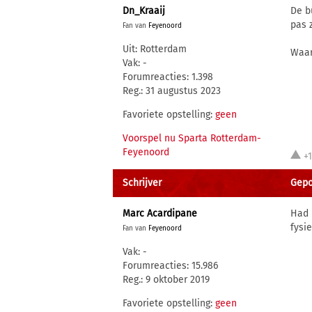
Dn_Kraaij
De b
pas z
Fan van
Feyenoord
Uit: Rotterdam
Waar
Vak: -
Forumreacties: 1.398
Reg.: 31 augustus 2023
Favoriete opstelling:
geen
Voorspel nu Sparta Rotterdam-
Feyenoord
+
Schrijver
Gepos
Marc Acardipane
Had 
fysi
Fan van
Feyenoord
Vak: -
Forumreacties: 15.986
Reg.: 9 oktober 2019
Favoriete opstelling:
geen