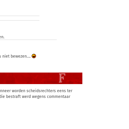
en.
is niet bewezen….
wanneer worden scheidsrechters eens ter
n die bestraft werd wegens commentaar