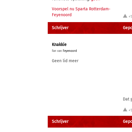
Voorspel nu Sparta Rotterdam-
Feyenoord
+
Schrijver
Gepos
Knakkie
Fan van
Feyenoord
Geen lid meer
Dat 
+
Schrijver
Gepo