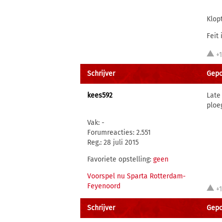
Klop
Feit 
+
Schrijver
Gepos
kees592
Late
ploe
Vak: -
Forumreacties: 2.551
Reg.: 28 juli 2015
Favoriete opstelling:
geen
Voorspel nu Sparta Rotterdam-
Feyenoord
+
Schrijver
Gepos