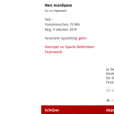
Marc Acardipane
Fan van
Feyenoord
Vak: -
Forumreacties: 15.986
Reg.: 9 oktober 2019
Favoriete opstelling:
geen
Voorspel nu Sparta Rotterdam-
Feyenoord
Ja d
Nede
De d
Feye
Dit b
+
Schrijver
Gepos