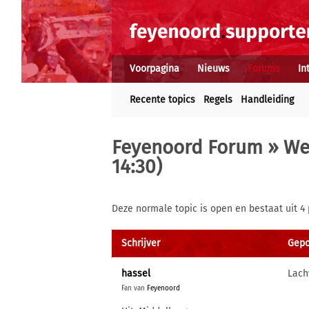
Voorpagina
Nieuws
Forums
In
Recente topics
Regels
Handleiding
Feyenoord Forum
»
We
14:30)
Deze normale topic is open en bestaat uit 4 
Schrijver
Gepos
hassel
Lach
Fan van
Feyenoord