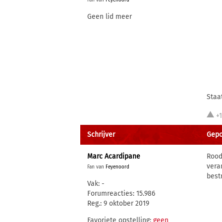
Fan van
Feyenoord
Geen lid meer
Staa
+
Schrijver
Gepos
Marc Acardipane
Rood
vera
Fan van
Feyenoord
best
Vak: -
Forumreacties: 15.986
Reg.: 9 oktober 2019
Favoriete opstelling:
geen