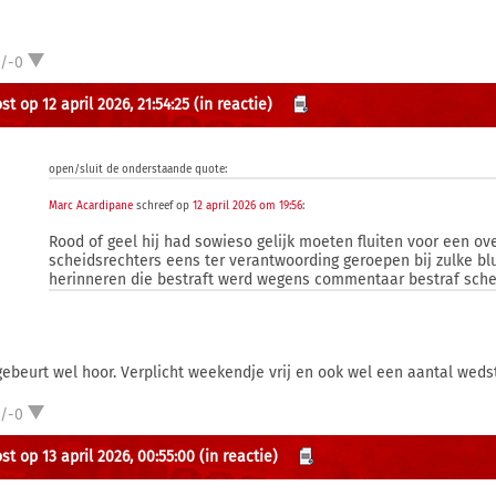
1/-0
t op 12 april 2026, 21:54:25
(in reactie)
open/sluit de onderstaande quote:
Marc Acardipane
schreef op
12 april 2026 om 19:56
:
Rood of geel hij had sowieso gelijk moeten fluiten voor een o
scheidsrechters eens ter verantwoording geroepen bij zulke bl
herinneren die bestraft werd wegens commentaar bestraf sche
gebeurt wel hoor. Verplicht weekendje vrij en ook wel een aantal wedst
1/-0
st op 13 april 2026, 00:55:00
(in reactie)