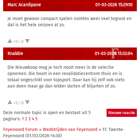
Marc Acardipane
01-03-2026 15:29:10
Je moet gewoon compact spelen ruimtes weer veel tegroot en
dat is het hele seizoen al zo.
+1/-0
Knakkie
01-03-2026 15:32:04
Die Nieuwkoop mag je toch nooit meer in de selectie
opnemen. Die hoort in een revalidatiecentrum thuis en is
totaal ongeschikt voor topsport. Daar kan hij zelf ook niets
aan doen maar ga dan lekker darten of biljarten of zo.
+1/-0
Deze normale topic is open en bestaat uit 5
pagina's:
1
2
3
4
5
Feyenoord Forum
»
Wedstrijden van Feyenoord
» FC Twente-
Feyenoord (01/03/2026-14:30)