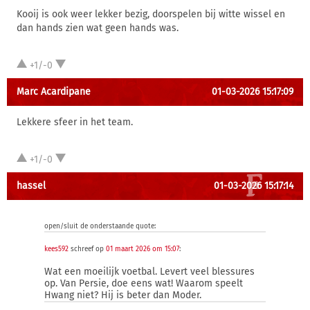
Kooij is ook weer lekker bezig, doorspelen bij witte wissel en
dan hands zien wat geen hands was.
+1/-0
Marc Acardipane
01-03-2026 15:17:09
Lekkere sfeer in het team.
+1/-0
hassel
01-03-2026 15:17:14
open/sluit de onderstaande quote:
kees592
schreef op
01 maart 2026 om 15:07
:
Wat een moeilijk voetbal. Levert veel blessures
op. Van Persie, doe eens wat! Waarom speelt
Hwang niet? Hij is beter dan Moder.