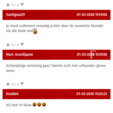
+1/-0
Santigoal29
01-03-2026 15:19:08
Je staat volkomen onnodig achter door de zoveelste blunder
via die klote mof
+1/-0
Marc Acardipane
01-03-2026 15:19:58
Schandalige vertoning gaat Twente echt niet uithanden geven
meer.
+1/-0
Knakkie
01-03-2026 15:20:23
Hij had ‘m bijna