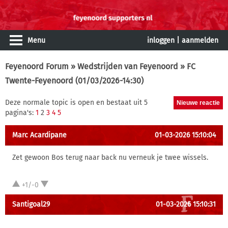
Menu
inloggen
|
aanmelden
Feyenoord Forum
»
Wedstrijden van Feyenoord
» FC
Twente-Feyenoord (01/03/2026-14:30)
Deze normale topic is open en bestaat uit 5
pagina's:
1
2
3
4
5
Marc Acardipane
01-03-2026 15:10:04
Zet gewoon Bos terug naar back nu verneuk je twee wissels.
+1/-0
Santigoal29
01-03-2026 15:10:31