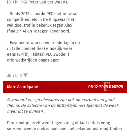
(0-1 in 1987,Peter van der Waart).
- Sinds 2012 scoorde PEC niet in twaalf
competitieduels in De Kuip,waar het
wel doel trof in beker:5x tegen Ajax
(finale '14) en 1x tegen Feyenoord.
- Feyenoord won na vier nederlagen op
rij (alle competities) eindelijk weer
eens (2-1 bij Telstar).PEC Zwolle is
drie wedstrijden ongeslagen.
+1/-0
Marc Acardipane
06-12-2025 01:02:25
Feyenoord en zijn blessures zijn ook dit seizoen een groot
thema. De selectie van de Rotterdammers lijkt met de week
meer uit te dunnen.
Dan komt je jezelf weer tegen vroeg of laat netals vorig
seizoen tweede plek is nog lang niet zeker onrust rond Timber