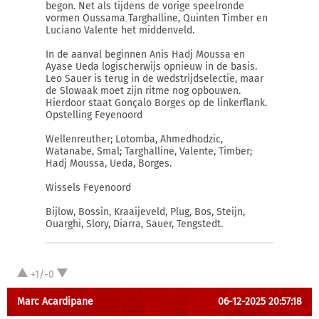
begon. Net als tijdens de vorige speelronde
vormen Oussama Targhalline, Quinten Timber en
Luciano Valente het middenveld.
In de aanval beginnen Anis Hadj Moussa en
Ayase Ueda logischerwijs opnieuw in de basis.
Leo Sauer is terug in de wedstrijdselectie, maar
de Slowaak moet zijn ritme nog opbouwen.
Hierdoor staat Gonçalo Borges op de linkerflank.
Opstelling Feyenoord
Wellenreuther; Lotomba, Ahmedhodzic,
Watanabe, Smal; Targhalline, Valente, Timber;
Hadj Moussa, Ueda, Borges.
Wissels Feyenoord
Bijlow, Bossin, Kraaijeveld, Plug, Bos, Steijn,
Ouarghi, Slory, Diarra, Sauer, Tengstedt.
+1/-0
Marc Acardipane
06-12-2025 20:57:18