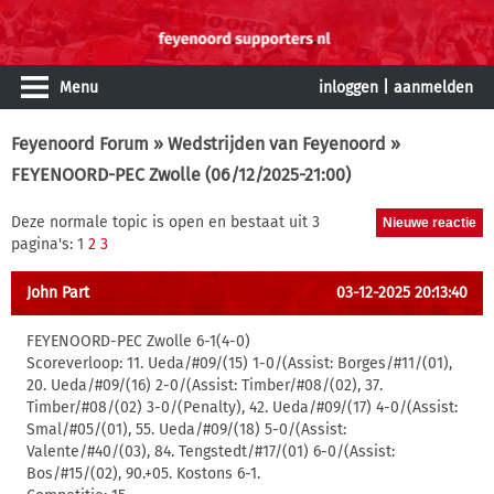
Menu
inloggen
|
aanmelden
Feyenoord Forum
»
Wedstrijden van Feyenoord
»
FEYENOORD-PEC Zwolle (06/12/2025-21:00)
Deze normale topic is open en bestaat uit 3
pagina's: 1
2
3
John Part
03-12-2025 20:13:40
FEYENOORD-PEC Zwolle 6-1(4-0)
Scoreverloop: 11. Ueda/#09/(15) 1-0/(Assist: Borges/#11/(01),
20. Ueda/#09/(16) 2-0/(Assist: Timber/#08/(02), 37.
Timber/#08/(02) 3-0/(Penalty), 42. Ueda/#09/(17) 4-0/(Assist:
Smal/#05/(01), 55. Ueda/#09/(18) 5-0/(Assist:
Valente/#40/(03), 84. Tengstedt/#17/(01) 6-0/(Assist:
Bos/#15/(02), 90.+05. Kostons 6-1.