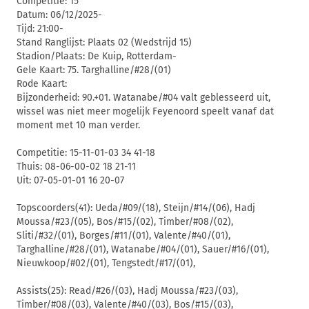
Competitie: 15
Datum: 06/12/2025-
Tijd: 21:00-
Stand Ranglijst: Plaats 02 (Wedstrijd 15)
Stadion/Plaats: De Kuip, Rotterdam-
Gele Kaart: 75. Targhalline/#28/(01)
Rode Kaart:
Bijzonderheid: 90.+01. Watanabe/#04 valt geblesseerd uit,
wissel was niet meer mogelijk Feyenoord speelt vanaf dat
moment met 10 man verder.
Competitie: 15-11-01-03 34 41-18
Thuis: 08-06-00-02 18 21-11
Uit: 07-05-01-01 16 20-07
Topscoorders(41): Ueda/#09/(18), Steijn/#14/(06), Hadj
Moussa/#23/(05), Bos/#15/(02), Timber/#08/(02),
Sliti/#32/(01), Borges/#11/(01), Valente/#40/(01),
Targhalline/#28/(01), Watanabe/#04/(01), Sauer/#16/(01),
Nieuwkoop/#02/(01), Tengstedt/#17/(01),
Assists(25): Read/#26/(03), Hadj Moussa/#23/(03),
Timber/#08/(03), Valente/#40/(03), Bos/#15/(03),