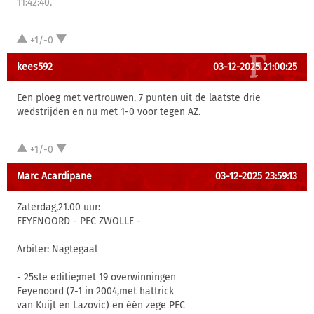
11:42:40.
+1/-0
kees592
03-12-2025 21:00:25
Een ploeg met vertrouwen. 7 punten uit de laatste drie
wedstrijden en nu met 1-0 voor tegen AZ.
+1/-0
Marc Acardipane
03-12-2025 23:59:13
Zaterdag,21.00 uur:
FEYENOORD - PEC ZWOLLE -
Arbiter: Nagtegaal
- 25ste editie;met 19 overwinningen
Feyenoord (7-1 in 2004,met hattrick
van Kuijt en Lazovic) en één zege PEC