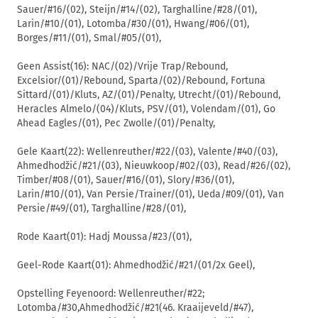
Sauer/#16/(02), Steijn/#14/(02), Targhalline/#28/(01),
Larin/#10/(01), Lotomba/#30/(01), Hwang/#06/(01),
Borges/#11/(01), Smal/#05/(01),
Geen Assist(16): NAC/(02)/Vrije Trap/Rebound,
Excelsior/(01)/Rebound, Sparta/(02)/Rebound, Fortuna
Sittard/(01)/Kluts, AZ/(01)/Penalty, Utrecht/(01)/Rebound,
Heracles Almelo/(04)/Kluts, PSV/(01), Volendam/(01), Go
Ahead Eagles/(01), Pec Zwolle/(01)/Penalty,
Gele Kaart(22): Wellenreuther/#22/(03), Valente/#40/(03),
Ahmedhodžić/#21/(03), Nieuwkoop/#02/(03), Read/#26/(02),
Timber/#08/(01), Sauer/#16/(01), Slory/#36/(01),
Larin/#10/(01), Van Persie/Trainer/(01), Ueda/#09/(01), Van
Persie/#49/(01), Targhalline/#28/(01),
Rode Kaart(01): Hadj Moussa/#23/(01),
Geel-Rode Kaart(01): Ahmedhodžić/#21/(01/2x Geel),
Opstelling Feyenoord: Wellenreuther/#22;
Lotomba/#30,Ahmedhodžić/#21(46. Kraaijeveld/#47),