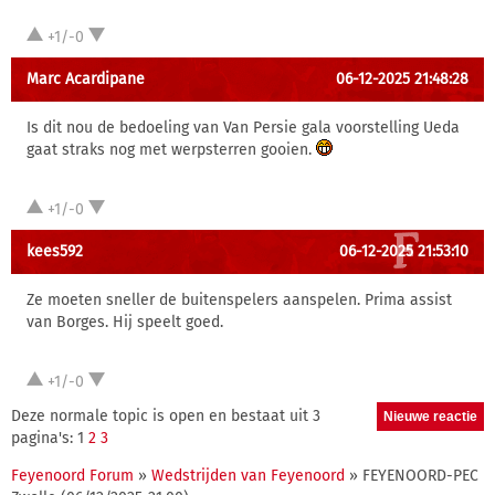
+1/-0
Marc Acardipane
06-12-2025 21:48:28
Is dit nou de bedoeling van Van Persie gala voorstelling Ueda
gaat straks nog met werpsterren gooien.
+1/-0
kees592
06-12-2025 21:53:10
Ze moeten sneller de buitenspelers aanspelen. Prima assist
van Borges. Hij speelt goed.
+1/-0
Deze normale topic is open en bestaat uit 3
pagina's: 1
2
3
Feyenoord Forum
»
Wedstrijden van Feyenoord
» FEYENOORD-PEC