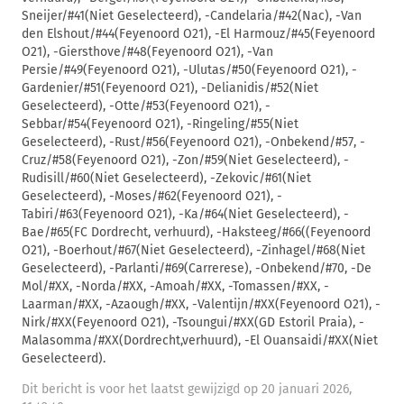
Sneijer/#41(Niet Geselecteerd), -Candelaria/#42(Nac), -Van
den Elshout/#44(Feyenoord O21), -El Harmouz/#45(Feyenoord
O21), -Giersthove/#48(Feyenoord O21), -Van
Persie/#49(Feyenoord O21), -Ulutas/#50(Feyenoord O21), -
Gardenier/#51(Feyenoord O21), -Delianidis/#52(Niet
Geselecteerd), -Otte/#53(Feyenoord O21), -
Sebbar/#54(Feyenoord O21), -Ringeling/#55(Niet
Geselecteerd), -Rust/#56(Feyenoord O21), -Onbekend/#57, -
Cruz/#58(Feyenoord O21), -Zon/#59(Niet Geselecteerd), -
Rudisill/#60(Niet Geselecteerd), -Zekovic/#61(Niet
Geselecteerd), -Moses/#62(Feyenoord O21), -
Tabiri/#63(Feyenoord O21), -Ka/#64(Niet Geselecteerd), -
Bae/#65(FC Dordrecht, verhuurd), -Haksteeg/#66((Feyenoord
O21), -Boerhout/#67(Niet Geselecteerd), -Zinhagel/#68(Niet
Geselecteerd), -Parlanti/#69(Carrerese), -Onbekend/#70, -De
Mol/#XX, -Norda/#XX, -Amoah/#XX, -Tomassen/#XX, -
Laarman/#XX, -Azaough/#XX, -Valentijn/#XX(Feyenoord O21), -
Nirk/#XX(Feyenoord O21), -Tsoungui/#XX(GD Estoril Praia), -
Malasomma/#XX(Dordrecht,verhuurd), -El Ouansaidi/#XX(Niet
Geselecteerd).
Dit bericht is voor het laatst gewijzigd op 20 januari 2026,