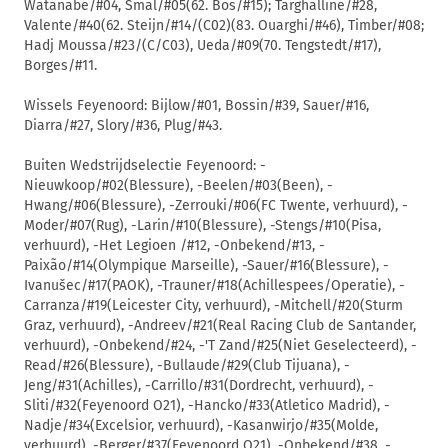
Watanabe/#04, Smal/#05(62. Bos/#15); Targhalline/#28,
Valente/#40(62. Steijn/#14/(C02)(83. Ouarghi/#46), Timber/#08;
Hadj Moussa/#23/(C/C03), Ueda/#09(70. Tengstedt/#17),
Borges/#11.
Wissels Feyenoord: Bijlow/#01, Bossin/#39, Sauer/#16,
Diarra/#27, Slory/#36, Plug/#43.
Buiten Wedstrijdselectie Feyenoord: -
Nieuwkoop/#02(Blessure), -Beelen/#03(Been), -
Hwang/#06(Blessure), -Zerrouki/#06(FC Twente, verhuurd), -
Moder/#07(Rug), -Larin/#10(Blessure), -Stengs/#10(Pisa,
verhuurd), -Het Legioen /#12, -Onbekend/#13, -
Paixão/#14(Olympique Marseille), -Sauer/#16(Blessure), -
Ivanušec/#17(PAOK), -Trauner/#18(Achillespees/Operatie), -
Carranza/#19(Leicester City, verhuurd), -Mitchell/#20(Sturm
Graz, verhuurd), -Andreev/#21(Real Racing Club de Santander,
verhuurd), -Onbekend/#24, -'T Zand/#25(Niet Geselecteerd), -
Read/#26(Blessure), -Bullaude/#29(Club Tijuana), -
Jeng/#31(Achilles), -Carrillo/#31(Dordrecht, verhuurd), -
Sliti/#32(Feyenoord O21), -Hancko/#33(Atletico Madrid), -
Nadje/#34(Excelsior, verhuurd), -Kasanwirjo/#35(Molde,
verhuurd), -Berger/#37(Feyenoord O21), -Onbekend/#38, -