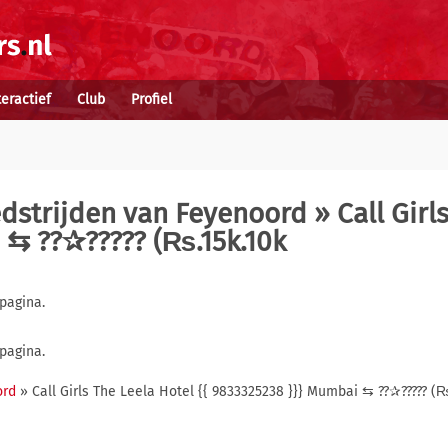
teractief
Club
Profiel
dstrijden van Feyenoord
» Call Girl
 ⇆ ??✰????? (₨.15k.10k
pagina.
pagina.
ord
» Call Girls The Leela Hotel {{ 9833325238 }}} Mumbai ⇆ ??✰????? (₨