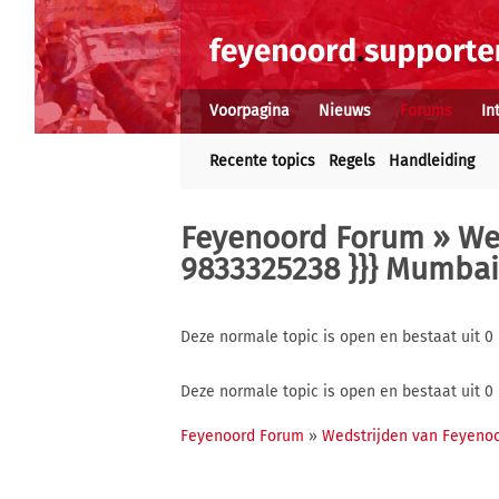
Voorpagina
Nieuws
Forums
In
Recente topics
Regels
Handleiding
Feyenoord Forum
»
We
9833325238 }}} Mumbai
Deze normale topic is open en bestaat uit 0 
Deze normale topic is open en bestaat uit 0 
Feyenoord Forum
»
Wedstrijden van Feyeno