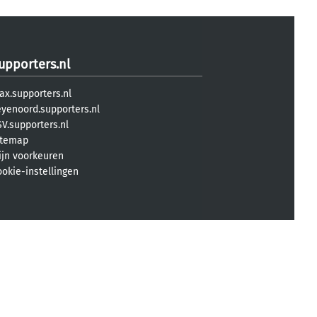
upporters.nl
ax.supporters.nl
eyenoord.supporters.nl
V.supporters.nl
itemap
ijn voorkeuren
ookie-instellingen