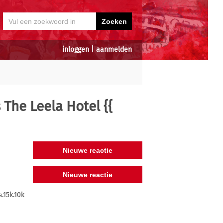
inloggen
|
aanmelden
s The Leela Hotel {{
.15k.10k