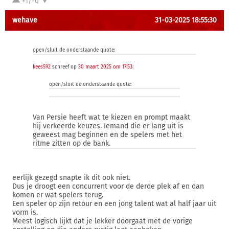
+1/-0
wehave
31-03-2025 18:55:30
open/sluit de onderstaande quote:
kees592
schreef op
30 maart 2025 om 17:53
:
open/sluit de onderstaande quote:
Van Persie heeft wat te kiezen en prompt maakt
hij verkeerde keuzes. Iemand die er lang uit is
geweest mag beginnen en de spelers met het
ritme zitten op de bank.
eerlijk gezegd snapte ik dit ook niet.
Dus je droogt een concurrent voor de derde plek af en dan
komen er wat spelers terug.
Een speler op zijn retour en een jong talent wat al half jaar uit
vorm is.
Meest logisch lijkt dat je lekker doorgaat met de vorige