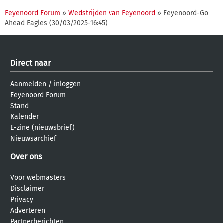
Feyenoord Forum
»
Wedstrijden van Feyenoord
» Feyenoord-Go
Ahead Eagles (30/03/2025-16:45)
Direct naar
Aanmelden
/
inloggen
Feyenoord Forum
Stand
Kalender
E-zine (nieuwsbrief)
Nieuwsarchief
Over ons
Voor webmasters
Disclaimer
Privacy
Adverteren
Partnerberichten