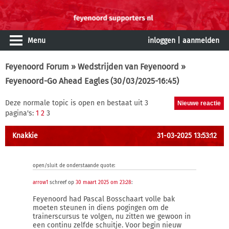
Menu
inloggen
|
aanmelden
Feyenoord Forum
»
Wedstrijden van Feyenoord
»
Feyenoord-Go Ahead Eagles (30/03/2025-16:45)
Deze normale topic is open en bestaat uit 3
pagina's:
1
2
3
Knakkie
31-03-2025 13:53:12
open/sluit de onderstaande quote:
arrow1
schreef op
30 maart 2025 om 23:28
:
Feyenoord had Pascal Bosschaart volle bak
moeten steunen in diens pogingen om de
trainerscursus te volgen, nu zitten we gewoon in
een continu zelfde schuitje. Voor begin nieuw