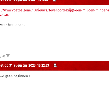
s://www.voetbalzone.nl/nieuws/feyenoord-krijgt-een-miljoen-minde
423487
weer heel apart.
1/-0
st op 31 augustus 2023, 18:22:33
we gaan beginnen !