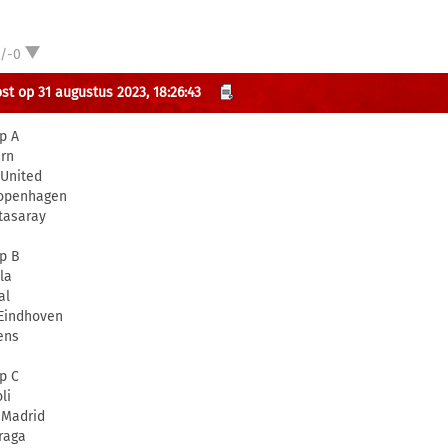
1/-0
st op 31 augustus 2023, 18:26:43
p A
rn
United
openhagen
tasaray
p B
la
al
Eindhoven
ens
p C
li
 Madrid
raga