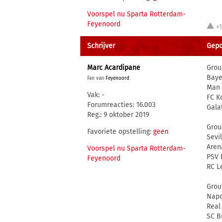
Voorspel nu Sparta Rotterdam-
Feyenoord
+
Schrijver
Gepo
Marc Acardipane
Grou
Baye
Fan van
Feyenoord
Man 
Vak: -
FC K
Forumreacties: 16.003
Gala
Reg.: 9 oktober 2019
Grou
Favoriete opstelling:
geen
Sevil
Aren
Voorspel nu Sparta Rotterdam-
PSV 
Feyenoord
RC L
Grou
Napo
Real
SC B