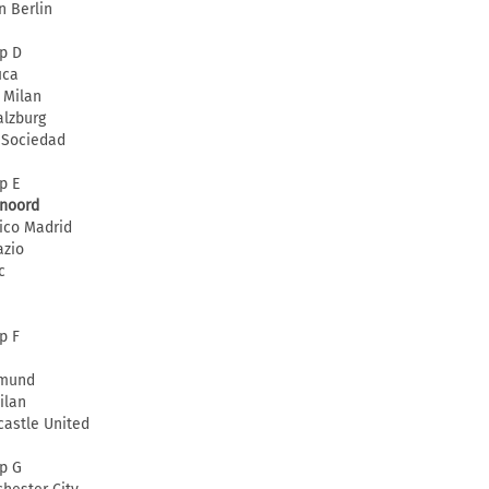
n Berlin
p D
ica
r Milan
alzburg
 Sociedad
p E
noord
tico Madrid
azio
c
p F
tmund
ilan
astle United
p G