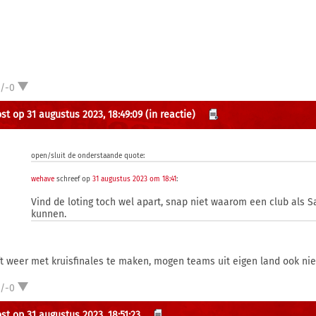
1/-0
st op 31 augustus 2023, 18:49:09
(in reactie)
open/sluit de onderstaande quote:
wehave
schreef op
31 augustus 2023 om 18:41
:
Vind de loting toch wel apart, snap niet waarom een club als Sa
kunnen.
t weer met kruisfinales te maken, mogen teams uit eigen land ook niet
1/-0
st op 31 augustus 2023, 18:51:23