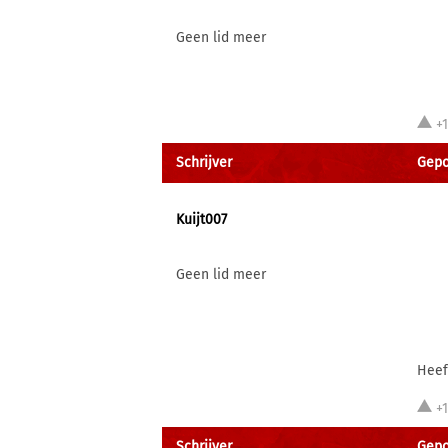
Geen lid meer
+
Schrijver
Gepo
Kuijt007
Geen lid meer
Heef
+
Schrijver
Gepo