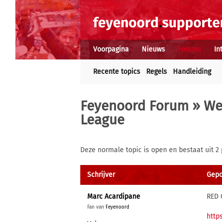
Voorpagina
Nieuws
Forums
In
Recente topics
Regels
Handleiding
Feyenoord Forum
»
We
League
Deze normale topic is open en bestaat uit 2 
Schrijver
Gepo
Marc Acardipane
RED
Fan van
Feyenoord
http