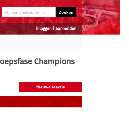
inloggen
|
aanmelden
roepsfase Champions