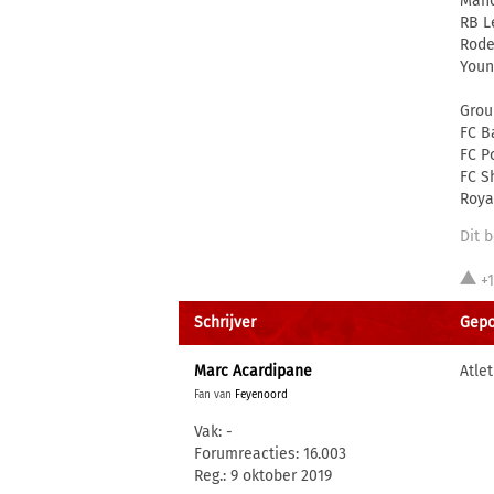
Manc
RB L
Rode
Youn
Grou
FC B
FC P
FC S
Roya
Dit b
+
Schrijver
Gepo
Marc Acardipane
Atle
Fan van
Feyenoord
Vak: -
Forumreacties: 16.003
Reg.: 9 oktober 2019