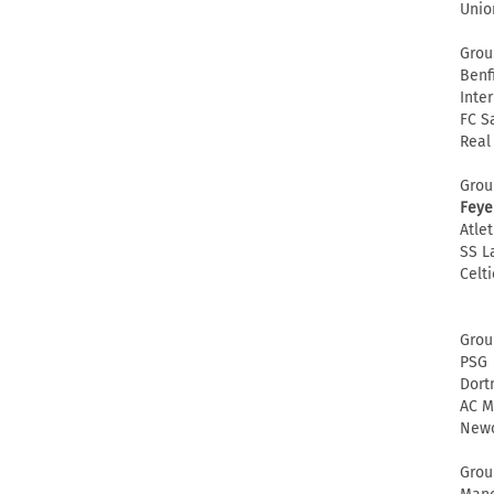
Unio
Grou
Benf
Inte
FC S
Real
Grou
Feye
Atle
SS L
Celti
Grou
PSG
Dor
AC M
Newc
Grou