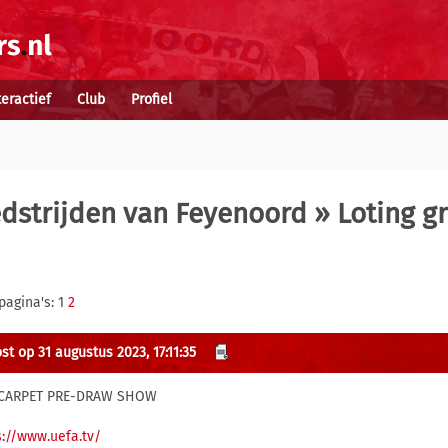
teractief
Club
Profiel
dstrijden van Feyenoord
» Loting g
pagina's: 1
2
st op 31 augustus 2023, 17:11:35
 CARPET PRE-DRAW SHOW
s://www.uefa.tv/