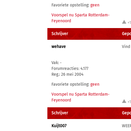
Favoriete opstelling:
geen
Voorspel nu Sparta Rotterdam-
Feyenoord
+
Schrijver
Gepo
wehave
Vind
Vak: -
Forumreacties: 4.177
Reg.: 26 mei 2004
Favoriete opstelling:
geen
Voorspel nu Sparta Rotterdam-
Feyenoord
+
Schrijver
Gepo
Kuijt007
WEER