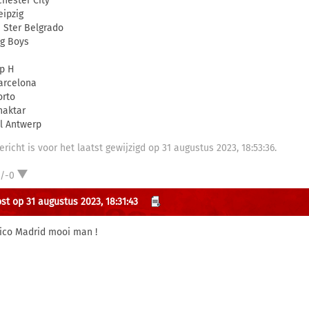
hester City
eipzig
 Ster Belgrado
g Boys
p H
arcelona
orto
haktar
l Antwerp
ericht is voor het laatst gewijzigd op 31 augustus 2023, 18:53:36.
1/-0
st op 31 augustus 2023, 18:31:43
tico Madrid mooi man !