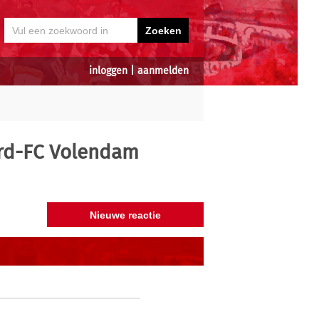
inloggen
|
aanmelden
rd-FC Volendam