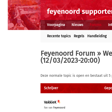
Voorpagina
Nieuws
Forums
In
Recente topics
Regels
Handleiding
Feyenoord Forum
»
We
(12/03/2023-20:00)
Deze normale topic is open en bestaat uit 5 
Schrijver
Gepo
VakkieK
Fan van
Feyenoord