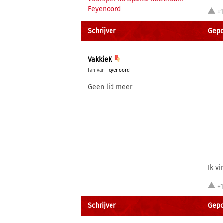
Feyenoord
+
Schrijver
Gepo
VakkieK
Fan van
Feyenoord
Geen lid meer
Ik v
+
Schrijver
Gepo