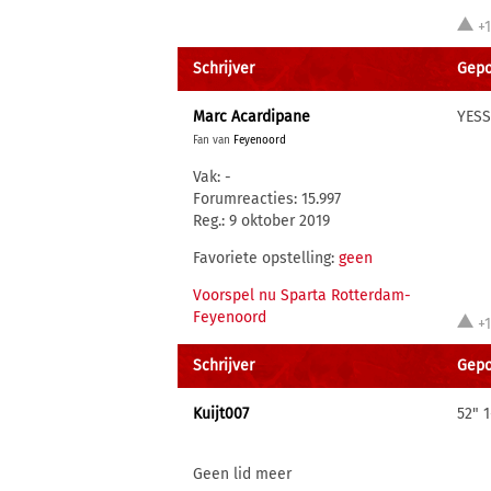
+
Schrijver
Gepo
Marc Acardipane
YESS
Fan van
Feyenoord
Vak: -
Forumreacties: 15.997
Reg.: 9 oktober 2019
Favoriete opstelling:
geen
Voorspel nu Sparta Rotterdam-
Feyenoord
+
Schrijver
Gepo
Kuijt007
52" 
Geen lid meer