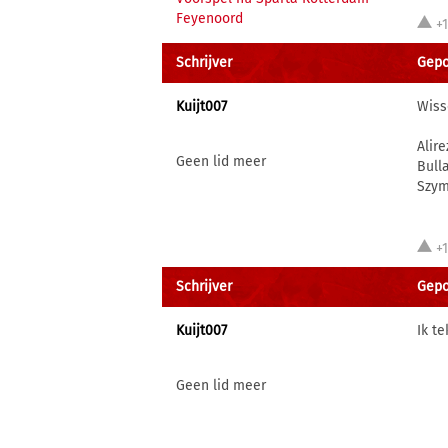
Feyenoord
+
Schrijver
Gepo
Kuijt007
Wiss
Alir
Geen lid meer
Bull
Szym
+
Schrijver
Gepo
Kuijt007
Ik t
Geen lid meer