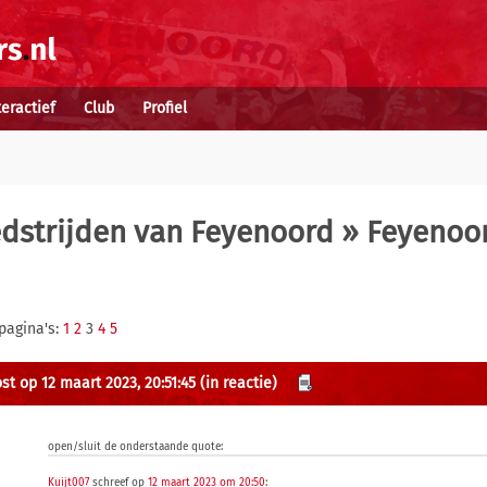
teractief
Club
Profiel
dstrijden van Feyenoord
» Feyenoo
pagina's:
1
2
3
4
5
st op 12 maart 2023, 20:51:45
(in reactie)
open/sluit de onderstaande quote:
Kuijt007
schreef op
12 maart 2023 om 20:50
: