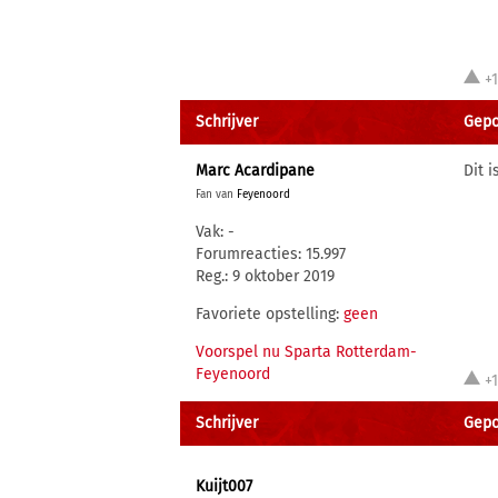
+
Schrijver
Gepo
Marc Acardipane
Dit 
Fan van
Feyenoord
Vak: -
Forumreacties: 15.997
Reg.: 9 oktober 2019
Favoriete opstelling:
geen
Voorspel nu Sparta Rotterdam-
Feyenoord
+
Schrijver
Gepo
Kuijt007