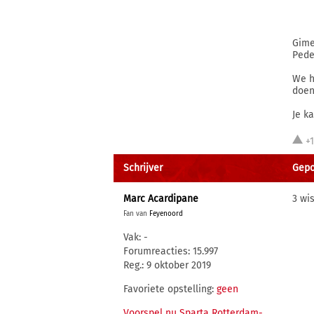
Gime
Pede
We h
doen
Je k
+
Schrijver
Gepo
Marc Acardipane
3 wis
Fan van
Feyenoord
Vak: -
Forumreacties: 15.997
Reg.: 9 oktober 2019
Favoriete opstelling:
geen
Voorspel nu Sparta Rotterdam-