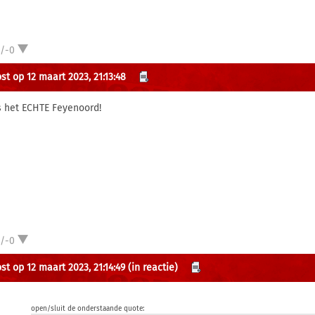
1/-0
st op 12 maart 2023, 21:13:48
is het ECHTE Feyenoord!
1/-0
st op 12 maart 2023, 21:14:49
(in reactie)
open/sluit de onderstaande quote: