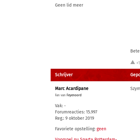
Geen lid meer
Bete
+
Schrijver
Gepo
Marc Acardipane
Szym
Fan van
Feyenoord
Vak: -
Forumreacties: 15.997
Reg.: 9 oktober 2019
Favoriete opstelling:
geen
Voorspel nu Sparta Rotterdam-