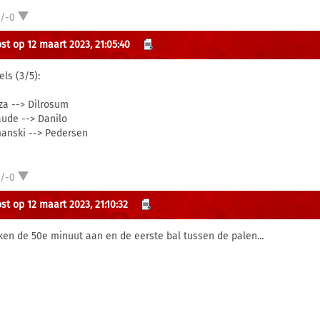
1/-0
st op 12 maart 2023, 21:05:40
els (3/5):
eza --> Dilrosum
aude --> Danilo
anski --> Pedersen
1/-0
st op 12 maart 2023, 21:10:32
eken de 50e minuut aan en de eerste bal tussen de palen...