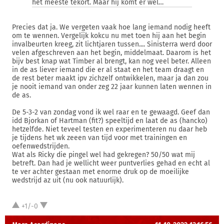
het meeste tekort. Maar hij komt er wel…
Precies dat ja. We vergeten vaak hoe lang iemand nodig heeft
om te wennen. Vergelijk kokcu nu met toen hij aan het begin
invalbeurten kreeg, zit lichtjaren tussen.... Sinisterra werd door
velen afgeschreven aan het begin, middelmaat. Daarom is het
bijv best knap wat Timber al brengt, kan nog veel beter. Alleen
in de as liever iemand die er al staat en het team draagt en
de rest beter maakt ipv zichzelf ontwikkelen, maar ja dan zou
je nooit iemand van onder zeg 22 jaar kunnen laten wennen in
de as.
De 5-3-2 van zondag vond ik wel raar en te gewaagd. Geef dan
idd Bjorkan of Hartman (fit?) speeltijd en laat de as (hancko)
hetzelfde. Niet teveel testen en experimenteren nu daar heb
je tijdens het wk zeeen van tijd voor met trainingen en
oefenwedstrijden.
Wat als Ricky die pingel wel had gekregen? 50/50 wat mij
betreft. Dan had je wellicht weer puntverlies gehad en echt al
te ver achter gestaan met enorme druk op de moeilijke
wedstrijd az uit (nu ook natuurlijk).
+1/-0