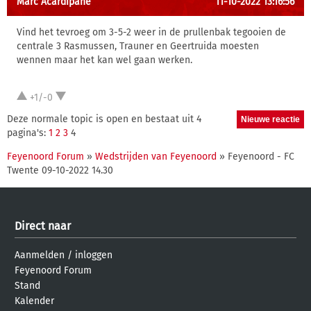
Marc Acardipane
11-10-2022 13:16:56
Vind het tevroeg om 3-5-2 weer in de prullenbak tegooien de
centrale 3 Rasmussen, Trauner en Geertruida moesten
wennen maar het kan wel gaan werken.
+1/-0
Deze normale topic is open en bestaat uit 4
pagina's:
1
2
3
4
Feyenoord Forum
»
Wedstrijden van Feyenoord
» Feyenoord - FC
Twente 09-10-2022 14.30
Direct naar
Aanmelden
/
inloggen
Feyenoord Forum
Stand
Kalender