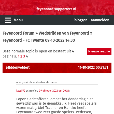
Menu
inloggen
|
aanmelden
Feyenoord Forum
»
Wedstrijden van Feyenoord
»
Feyenoord - FC Twente 09-10-2022 14.30
Deze normale topic is open en bestaat uit 4
pagina's:
1
2
3
4
MIddenveldert
11-10-2022 00:21:31
open/sluit de onderstaande quote:
kees592
schreef op
09 oktober 2022 om 20:24
:
Lopez slachtofferen, omdat het donderdag niet
geweldig was is te gemakkelijk. Heel veel spelers
waren matig. Met Trauner en Hancko heeft
Feyenoord twee zeer goede spelers. Pedersen,