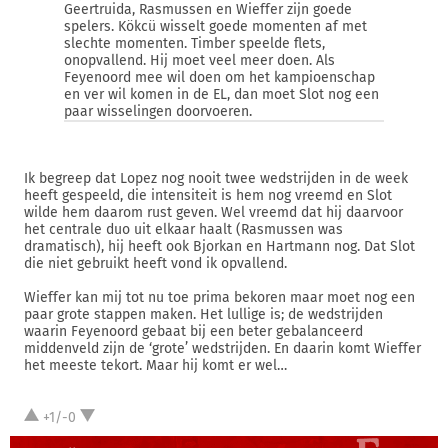
Geertruida, Rasmussen en Wieffer zijn goede
spelers. Kökcü wisselt goede momenten af met
slechte momenten. Timber speelde flets,
onopvallend. Hij moet veel meer doen. Als
Feyenoord mee wil doen om het kampioenschap
en ver wil komen in de EL, dan moet Slot nog een
paar wisselingen doorvoeren.
Ik begreep dat Lopez nog nooit twee wedstrijden in de week
heeft gespeeld, die intensiteit is hem nog vreemd en Slot
wilde hem daarom rust geven. Wel vreemd dat hij daarvoor
het centrale duo uit elkaar haalt (Rasmussen was
dramatisch), hij heeft ook Bjorkan en Hartmann nog. Dat Slot
die niet gebruikt heeft vond ik opvallend.
Wieffer kan mij tot nu toe prima bekoren maar moet nog een
paar grote stappen maken. Het lullige is; de wedstrijden
waarin Feyenoord gebaat bij een beter gebalanceerd
middenveld zijn de ‘grote’ wedstrijden. En daarin komt Wieffer
het meeste tekort. Maar hij komt er wel…
+1/-0