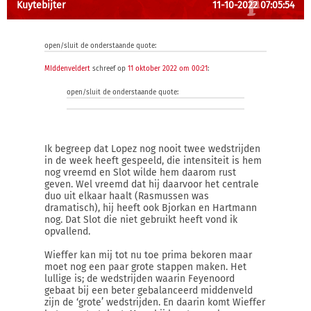
Kuytebijter
11-10-2022 07:05:54
open/sluit de onderstaande quote:
MIddenveldert
schreef op
11 oktober 2022 om 00:21
:
open/sluit de onderstaande quote:
Ik begreep dat Lopez nog nooit twee wedstrijden
in de week heeft gespeeld, die intensiteit is hem
nog vreemd en Slot wilde hem daarom rust
geven. Wel vreemd dat hij daarvoor het centrale
duo uit elkaar haalt (Rasmussen was
dramatisch), hij heeft ook Bjorkan en Hartmann
nog. Dat Slot die niet gebruikt heeft vond ik
opvallend.
Wieffer kan mij tot nu toe prima bekoren maar
moet nog een paar grote stappen maken. Het
lullige is; de wedstrijden waarin Feyenoord
gebaat bij een beter gebalanceerd middenveld
zijn de ‘grote’ wedstrijden. En daarin komt Wieffer