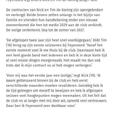
De contracten van Nick en Tim de Koning zijn opengebroken
en verlengd. Beide broers zetten onlangs in het bijzijn van
familie en vrienden hun handtekening onder een nieuwe
overeenkomst die hen tot medio 2029 aan de club verbindt.
De vorige verbintenis liep tot de zomer van 2027.
‘De afgelopen twee jaar zijn heel snel voorbijgegaan,’ blikt Tim
(16) terug op zijn eerste seizoenen bij Feyenoord. ‘Vanaf het
eerste moment voel ik me thuis bij de club. Daarnaast heb ik
een heel goede band met iedereen en heb ik in deze korte tijd
al veel mooie dingen meegemaakt. Het maakt me dan ook
trots dat ik mijn contract nu al heb mogen verlengen.’
‘Voor mij was het eerste jaar een lastige,’ zegt Nick (19). ‘Ik
kwam geblesseerd binnen bij de club en heb eerst
verschillende maanden moeten revalideren. Gelukkig heb ik
de tijd gekregen om mezelf te bewijzen en heb ik afgelopen
seizoen veel hoogtepunten mogen meemaken. Uit het feit dat
de club nu al langer met mij door wil, spreekt veel vertrouwen.
Daar ben ik Feyenoord zeer dankbaar voor.’