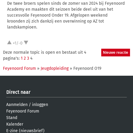
De twee broers spelen sinds de zomer van 2024 bij Feyenoord
Academy en maakten dit seizoen beide deel uit van het
succesvolle Feyenoord Onder 19. Afgelopen weekend
kroonden zij zich dankzij een overwinning op AZ tot
landskampioen.
+1/-0
Deze normale topic is open en bestaat uit 4
pagina's:
1
2
3
4
Feyenoord Forum
»
Jeugdopleiding
» Feyenoord O19
Direct naar
Aanmelden
/
inloggen
Feyenoord Forum
Stand
Kalender
E-zine (nieuwsbrief)