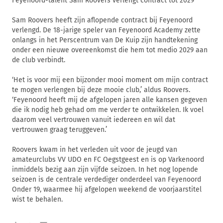
Feyenoord-talent Sam Roovers verlengt contract tot 2029
Sam Roovers heeft zijn aflopende contract bij Feyenoord
verlengd. De 18-jarige speler van Feyenoord Academy zette
onlangs in het Perscentrum van De Kuip zijn handtekening
onder een nieuwe overeenkomst die hem tot medio 2029 aan
de club verbindt.
‘Het is voor mij een bijzonder mooi moment om mijn contract
te mogen verlengen bij deze mooie club,’ aldus Roovers.
‘Feyenoord heeft mij de afgelopen jaren alle kansen gegeven
die ik nodig heb gehad om me verder te ontwikkelen. Ik voel
daarom veel vertrouwen vanuit iedereen en wil dat
vertrouwen graag teruggeven.’
Roovers kwam in het verleden uit voor de jeugd van
amateurclubs VV UDO en FC Oegstgeest en is op Varkenoord
inmiddels bezig aan zijn vijfde seizoen. In het nog lopende
seizoen is de centrale verdediger onderdeel van Feyenoord
Onder 19, waarmee hij afgelopen weekend de voorjaarstitel
wist te behalen.