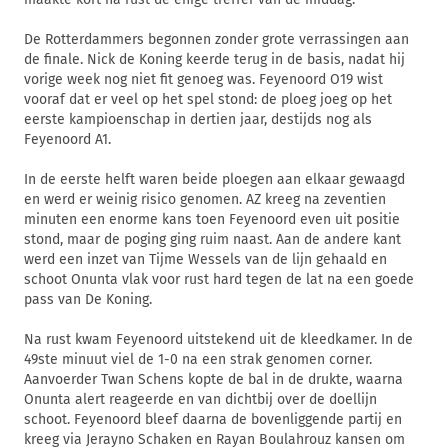
De Rotterdammers begonnen zonder grote verrassingen aan
de finale. Nick de Koning keerde terug in de basis, nadat hij
vorige week nog niet fit genoeg was. Feyenoord O19 wist
vooraf dat er veel op het spel stond: de ploeg joeg op het
eerste kampioenschap in dertien jaar, destijds nog als
Feyenoord A1.
In de eerste helft waren beide ploegen aan elkaar gewaagd
en werd er weinig risico genomen. AZ kreeg na zeventien
minuten een enorme kans toen Feyenoord even uit positie
stond, maar de poging ging ruim naast. Aan de andere kant
werd een inzet van Tijme Wessels van de lijn gehaald en
schoot Onunta vlak voor rust hard tegen de lat na een goede
pass van De Koning.
Na rust kwam Feyenoord uitstekend uit de kleedkamer. In de
49ste minuut viel de 1-0 na een strak genomen corner.
Aanvoerder Twan Schens kopte de bal in de drukte, waarna
Onunta alert reageerde en van dichtbij over de doellijn
schoot. Feyenoord bleef daarna de bovenliggende partij en
kreeg via Jerayno Schaken en Rayan Boulahrouz kansen om