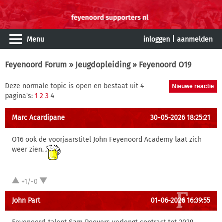
Menu
inloggen
|
aanmelden
Feyenoord Forum
»
Jeugdopleiding
» Feyenoord O19
Deze normale topic is open en bestaat uit 4
pagina's:
1
2
3
4
Marc Acardipane
30-05-2026 18:25:21
O16 ook de voorjaarstitel John Feyenoord Academy laat zich
weer zien.
+1/-0
John Part
01-06-2026 16:39:55