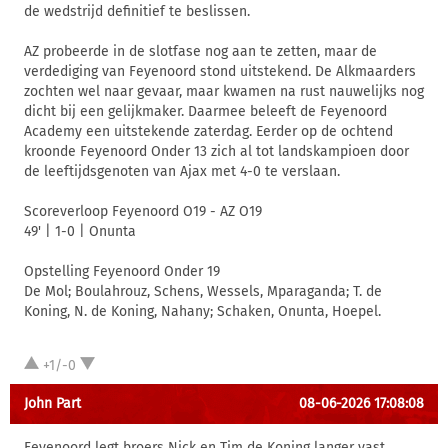
de wedstrijd definitief te beslissen.
AZ probeerde in de slotfase nog aan te zetten, maar de
verdediging van Feyenoord stond uitstekend. De Alkmaarders
zochten wel naar gevaar, maar kwamen na rust nauwelijks nog
dicht bij een gelijkmaker. Daarmee beleeft de Feyenoord
Academy een uitstekende zaterdag. Eerder op de ochtend
kroonde Feyenoord Onder 13 zich al tot landskampioen door
de leeftijdsgenoten van Ajax met 4-0 te verslaan.
Scoreverloop Feyenoord O19 - AZ O19
49' | 1-0 | Onunta
Opstelling Feyenoord Onder 19
De Mol; Boulahrouz, Schens, Wessels, Mparaganda; T. de
Koning, N. de Koning, Nahany; Schaken, Onunta, Hoepel.
+1/-0
John Part
08-06-2026 17:08:08
Feyenoord legt broers Nick en Tim de Koning langer vast