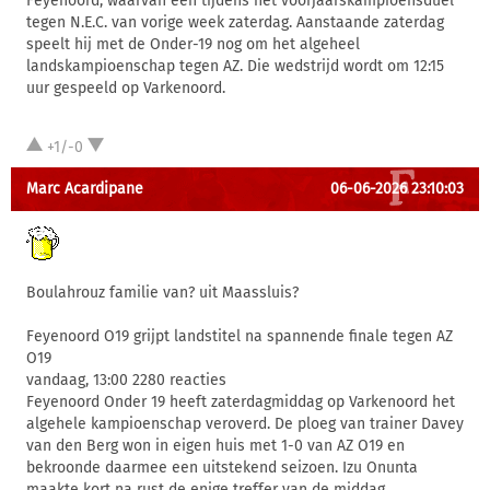
Feyenoord, waarvan één tijdens het voorjaarskampioensduel
tegen N.E.C. van vorige week zaterdag. Aanstaande zaterdag
speelt hij met de Onder-19 nog om het algeheel
landskampioenschap tegen AZ. Die wedstrijd wordt om 12:15
uur gespeeld op Varkenoord.
+1/-0
Marc Acardipane
06-06-2026 23:10:03
Boulahrouz familie van? uit Maassluis?
Feyenoord O19 grijpt landstitel na spannende finale tegen AZ
O19
vandaag, 13:00 2280 reacties
Feyenoord Onder 19 heeft zaterdagmiddag op Varkenoord het
algehele kampioenschap veroverd. De ploeg van trainer Davey
van den Berg won in eigen huis met 1-0 van AZ O19 en
bekroonde daarmee een uitstekend seizoen. Izu Onunta
maakte kort na rust de enige treffer van de middag.