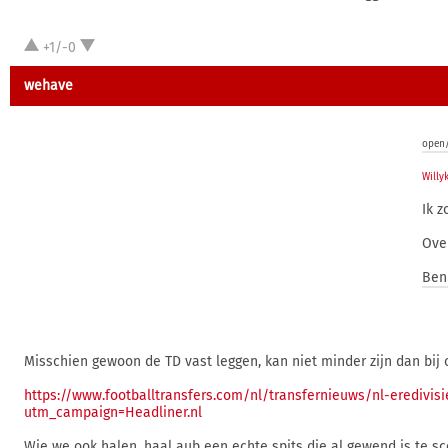
+1/-0
wehave
open/
Willy
Ik z
Over
Ben 
Misschien gewoon de TD vast leggen, kan niet minder zijn dan bij o
https://www.footballtransfers.com/nl/transfernieuws/nl-eredi
utm_campaign=Headliner.nl
Wie we ook halen ,haal aub een echte spits die al gewend is te sc