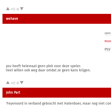
+1/-0
wehave
open/
MIdde
PSV 
psv heeft helemaal geen plek voor deze speler.
Veel willen ook weg daar omdat ze geen kans krijgen.
+1/-0
John Part
'Feyenoord in verband gebracht met Hatenboer, maar nog niet con