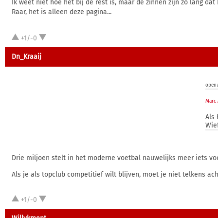
Ik weet niet hoe het bij de rest is, maar de zinnen zijn zo lang dat 
Raar, het is alleen deze pagina...
+1/-0
Dn_Kraaij
open/
Marc 
Als
Wief
Drie miljoen stelt in het moderne voetbal nauwelijks meer iets voor
Als je als topclub competitief wilt blijven, moet je niet telkens 
+1/-0