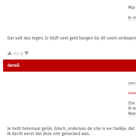
Mja
Er m
Dat valt dus tegen. Er blijft veel geld hangen bij dit soort verko
+1/-0
danall
open/
Sobat
Zou
Ik w
Raar
Je hebt helemaal gelijk. Edoch, onderaan de site is eer balkje, da
Ik dacht eerst dat deze site gehacked was.