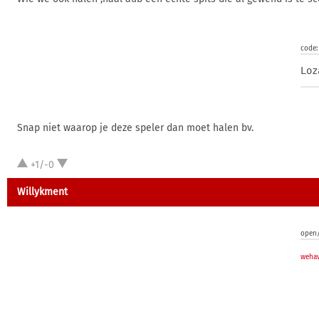
code:
Loz
Snap niet waarop je deze speler dan moet halen bv.
+1/-0
Willykment
open/
weha