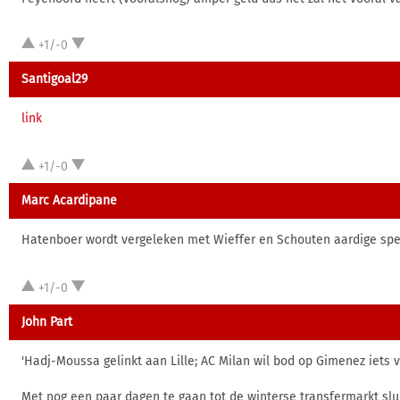
+1/-0
Santigoal29
link
+1/-0
Marc Acardipane
Hatenboer wordt vergeleken met Wieffer en Schouten aardige spel
+1/-0
John Part
'Hadj-Moussa gelinkt aan Lille; AC Milan wil bod op Gimenez iets 
Met nog een paar dagen te gaan tot de winterse transfermarkt slu