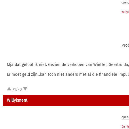
open/
Willy
Prob
Mja dat geloof ik niet. Gezien de verkopen van Wieffer, Geertr
Er moet geld zijn...kan toch niet anders met al die financiële impul
+1/-0
Willykment
open/
Dn_Kr