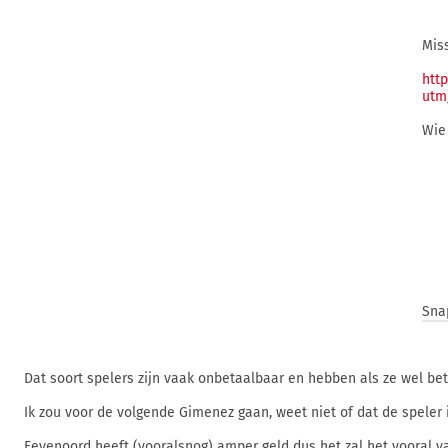
Miss
htt
utm
Wie 
Sna
Dat soort spelers zijn vaak onbetaalbaar en hebben als ze wel bet
Ik zou voor de volgende Gimenez gaan, weet niet of dat de speler is
Feyenoord heeft (vooralsnog) amper geld dus het zal het vooral 