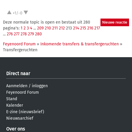
+1/-0
Deze normale topic is open en bestaat uit 280
pagina's:
1
2
3
4
...
209
210
211
212
213
214
215
216
217
...
276
277
278
279
280
Feyenoord Forum
»
Inkomende transfers & transfergeruchten
»
Transfergeruchten
Direct naar
Aanmelden
/
inloggen
Feyenoord Forum
Stand
Kalender
E-zine (nieuwsbrief)
Nieuwsarchief
Over ons