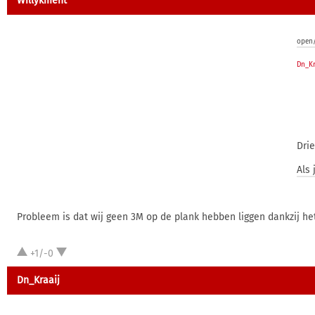
Willykment
open/
Dn_Kr
Drie
Als 
Probleem is dat wij geen 3M op de plank hebben liggen dankzij he
+1/-0
Dn_Kraaij