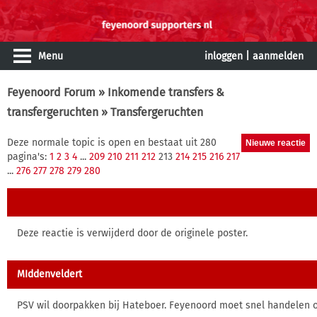
Menu
inloggen
|
aanmelden
Feyenoord Forum
»
Inkomende transfers &
transfergeruchten
» Transfergeruchten
Deze normale topic is open en bestaat uit 280
pagina's:
1
2
3
4
...
209
210
211
212
213
214
215
216
217
...
276
277
278
279
280
Deze reactie is verwijderd door de originele poster.
MIddenveldert
PSV wil doorpakken bij Hateboer. Feyenoord moet snel handelen om