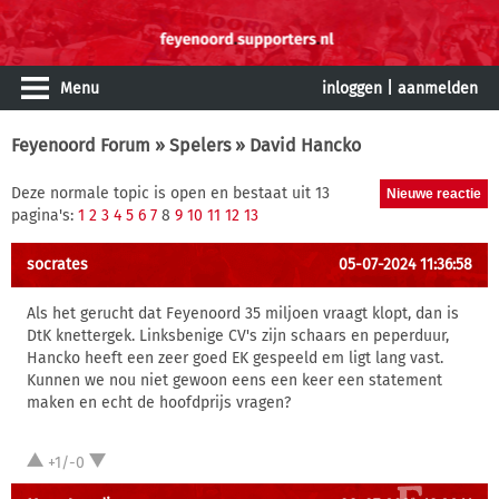
Menu
inloggen
|
aanmelden
Feyenoord Forum
»
Spelers
» David Hancko
Deze normale topic is open en bestaat uit 13
pagina's:
1
2
3
4
5
6
7
8
9
10
11
12
13
socrates
05-07-2024 11:36:58
Als het gerucht dat Feyenoord 35 miljoen vraagt klopt, dan is
DtK knettergek. Linksbenige CV's zijn schaars en peperduur,
Hancko heeft een zeer goed EK gespeeld em ligt lang vast.
Kunnen we nou niet gewoon eens een keer een statement
maken en echt de hoofdprijs vragen?
+1/-0