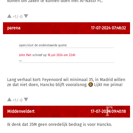
komen om zaken te kunnen doen met Al-Nassr FC.
+1/-0
parena
17-07-2024 07:46:32
open/sluit de onderstaande quote:
John Part
schreef op
16 juli 2024 om 22:41
:
...
Lang verhaal kort: Feyenoord wil minimaal 35, in Madrid willen
ze dat niet doen, Hancko blijft vooralsnog.
Lijkt me prima!
+1/-0
MIddenveldert
17-07-2024 09:40:18
Ik denk dat 35M geen onredelijk bedrag is voor Hancko.