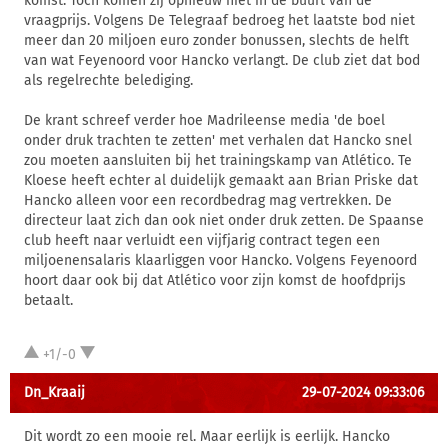
komst. Toch komen zij opnieuw niet in de buurt van de
vraagprijs. Volgens De Telegraaf bedroeg het laatste bod niet
meer dan 20 miljoen euro zonder bonussen, slechts de helft
van wat Feyenoord voor Hancko verlangt. De club ziet dat bod
als regelrechte belediging.
De krant schreef verder hoe Madrileense media 'de boel
onder druk trachten te zetten' met verhalen dat Hancko snel
zou moeten aansluiten bij het trainingskamp van Atlético. Te
Kloese heeft echter al duidelijk gemaakt aan Brian Priske dat
Hancko alleen voor een recordbedrag mag vertrekken. De
directeur laat zich dan ook niet onder druk zetten. De Spaanse
club heeft naar verluidt een vijfjarig contract tegen een
miljoenensalaris klaarliggen voor Hancko. Volgens Feyenoord
hoort daar ook bij dat Atlético voor zijn komst de hoofdprijs
betaalt.
+1/-0
Dn_Kraaij
29-07-2024 09:33:06
Dit wordt zo een mooie rel. Maar eerlijk is eerlijk. Hancko