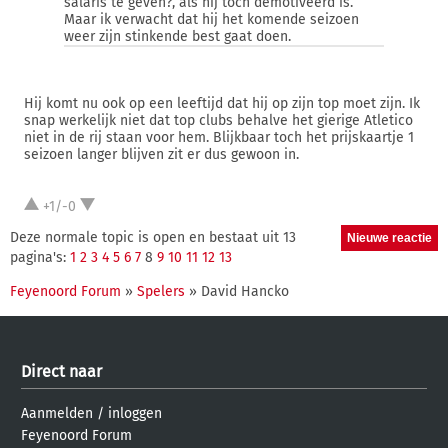
salaris te geven?, als hij toch demotiveerd is.
Maar ik verwacht dat hij het komende seizoen
weer zijn stinkende best gaat doen.
Hij komt nu ook op een leeftijd dat hij op zijn top moet zijn. Ik
snap werkelijk niet dat top clubs behalve het gierige Atletico
niet in de rij staan voor hem. Blijkbaar toch het prijskaartje 1
seizoen langer blijven zit er dus gewoon in.
+1/-0
Deze normale topic is open en bestaat uit 13
pagina's:
1
2
3
4
5
6
7
8
9
10
11
12
13
Feyenoord Forum
»
Spelers
» David Hancko
Direct naar
Aanmelden
/
inloggen
Feyenoord Forum