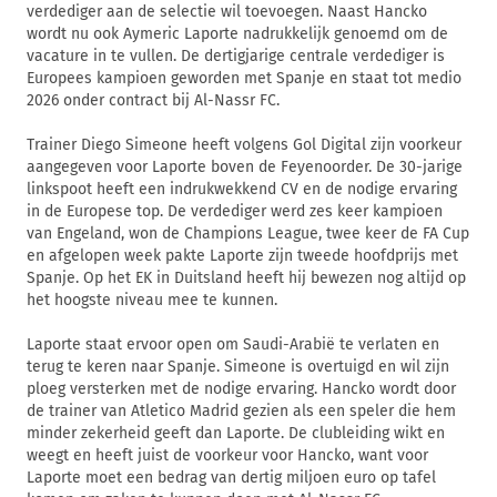
verdediger aan de selectie wil toevoegen. Naast Hancko
wordt nu ook Aymeric Laporte nadrukkelijk genoemd om de
vacature in te vullen. De dertigjarige centrale verdediger is
Europees kampioen geworden met Spanje en staat tot medio
2026 onder contract bij Al-Nassr FC.
Trainer Diego Simeone heeft volgens Gol Digital zijn voorkeur
aangegeven voor Laporte boven de Feyenoorder. De 30-jarige
linkspoot heeft een indrukwekkend CV en de nodige ervaring
in de Europese top. De verdediger werd zes keer kampioen
van Engeland, won de Champions League, twee keer de FA Cup
en afgelopen week pakte Laporte zijn tweede hoofdprijs met
Spanje. Op het EK in Duitsland heeft hij bewezen nog altijd op
het hoogste niveau mee te kunnen.
Laporte staat ervoor open om Saudi-Arabië te verlaten en
terug te keren naar Spanje. Simeone is overtuigd en wil zijn
ploeg versterken met de nodige ervaring. Hancko wordt door
de trainer van Atletico Madrid gezien als een speler die hem
minder zekerheid geeft dan Laporte. De clubleiding wikt en
weegt en heeft juist de voorkeur voor Hancko, want voor
Laporte moet een bedrag van dertig miljoen euro op tafel