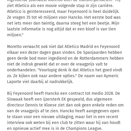
ziet Atletico als een mooie volgende stap in zijn carrière.
Atletico is geïnteresseerd, maar Feyenoord is heel duidelijk.
Ze vragen 35 tot 40 miljoen voor Hancko. Het eerste bod was
net iets meer dan twintig, daarna steeg het een beetje. Mijn
laatste informatie is nog altijd dat er een kloof is van tien
miljoen.''
Moretto verwacht ook niet dat Atletico Madrid en Feyenoord
elkaar een dezer dagen gaan vinden. De Spanjaarden hebben
geen derde bod meer ingediend en de Rotterdammers hebben
niet de indruk gewekt dat er over de vraagprijs valt te
onderhandelen. ''Voorlopig denk ik dat Atletico het goed vindt
zo. Ze kijken ook naar andere opties.'' De naam van Aymeric
Laporte viel daarbij al nadrukkelijk.
Bij Feyenoord heeft Hancko een contract tot medio 2028. De
Slowaak heeft een ijzersterk EK gespeeld, dus algemeen
directeur Dennis te Kloese ziet dan ook geen enkele reden om
van de vraagprijs af te zien. Hancko heeft aangegeven open
te staan voor een nieuwe uitdaging, maar liet in een recent
interview ook weten bij een club te zitten waar hij van houdt
en opnieuw actief mee is in de Champions League.