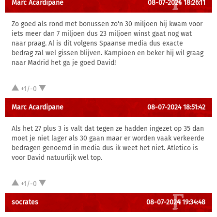
Marc Acardipane
08-07-2024 18:26:11
Zo goed als rond met bonussen zo'n 30 miljoen hij kwam voor
iets meer dan 7 miljoen dus 23 miljoen winst gaat nog wat
naar praag. Al is dit volgens Spaanse media dus exacte
bedrag zal wel gissen blijven. Kampioen en beker hij wil graag
naar Madrid het ga je goed David!
+1/-0
Marc Acardipane
08-07-2024 18:51:42
Als het 27 plus 3 is valt dat tegen ze hadden ingezet op 35 dan
moet je niet lager als 30 gaan maar er worden vaak verkeerde
bedragen genoemd in media dus ik weet het niet. Atletico is
voor David natuurlijk wel top.
+1/-0
socrates
08-07-2024 19:34:48