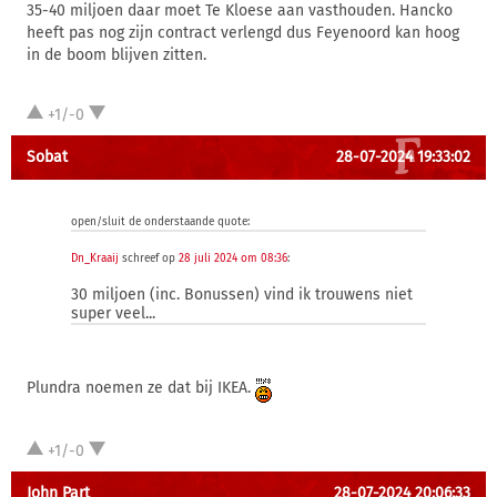
35-40 miljoen daar moet Te Kloese aan vasthouden. Hancko
heeft pas nog zijn contract verlengd dus Feyenoord kan hoog
in de boom blijven zitten.
+1/-0
Sobat
28-07-2024 19:33:02
open/sluit de onderstaande quote:
Dn_Kraaij
schreef op
28 juli 2024 om 08:36
:
30 miljoen (inc. Bonussen) vind ik trouwens niet
super veel...
Plundra noemen ze dat bij IKEA.
+1/-0
John Part
28-07-2024 20:06:33