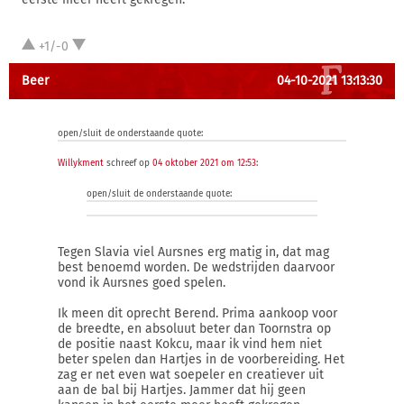
+1/-0
Beer
04-10-2021 13:13:30
open/sluit de onderstaande quote:
Willykment
schreef op
04 oktober 2021 om 12:53
:
open/sluit de onderstaande quote:
Tegen Slavia viel Aursnes erg matig in, dat mag
best benoemd worden. De wedstrijden daarvoor
vond ik Aursnes goed spelen.
Ik meen dit oprecht Berend. Prima aankoop voor
de breedte, en absoluut beter dan Toornstra op
de positie naast Kokcu, maar ik vind hem niet
beter spelen dan Hartjes in de voorbereiding. Het
zag er net even wat soepeler en creatiever uit
aan de bal bij Hartjes. Jammer dat hij geen