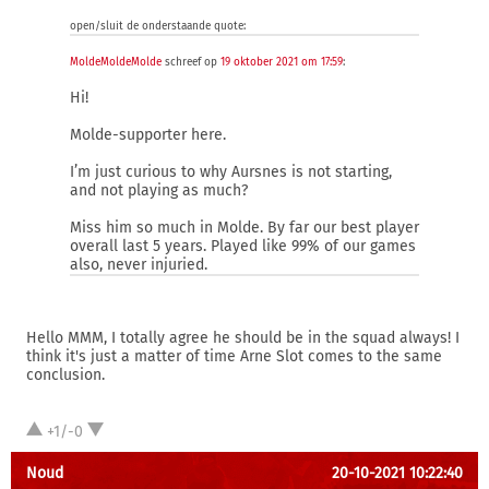
open/sluit de onderstaande quote:
MoldeMoldeMolde
schreef op
19 oktober 2021 om 17:59
:
Hi!
Molde-supporter here.
I’m just curious to why Aursnes is not starting,
and not playing as much?
Miss him so much in Molde. By far our best player
overall last 5 years. Played like 99% of our games
also, never injuried.
Hello MMM, I totally agree he should be in the squad always! I
think it's just a matter of time Arne Slot comes to the same
conclusion.
+1/-0
Noud
20-10-2021 10:22:40