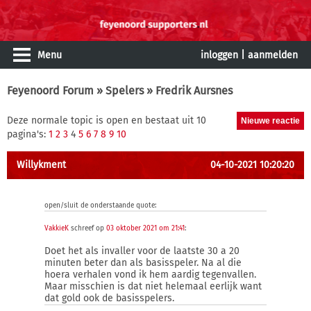
Menu
inloggen
|
aanmelden
Feyenoord Forum
»
Spelers
» Fredrik Aursnes
Deze normale topic is open en bestaat uit 10
pagina's:
1
2
3
4
5
6
7
8
9
10
Willykment
04-10-2021 10:20:20
open/sluit de onderstaande quote:
VakkieK
schreef op
03 oktober 2021 om 21:41
:
Doet het als invaller voor de laatste 30 a 20
minuten beter dan als basisspeler. Na al die
hoera verhalen vond ik hem aardig tegenvallen.
Maar misschien is dat niet helemaal eerlijk want
dat gold ook de basisspelers.