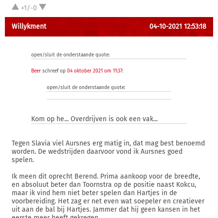
+1/-0
Willykment
04-10-2021 12:53:18
open/sluit de onderstaande quote:
Beer
schreef op
04 oktober 2021 om 11:37
:
open/sluit de onderstaande quote:
Kom op he... Overdrijven is ook een vak...
Tegen Slavia viel Aursnes erg matig in, dat mag best benoemd
worden. De wedstrijden daarvoor vond ik Aursnes goed
spelen.
Ik meen dit oprecht Berend. Prima aankoop voor de breedte,
en absoluut beter dan Toornstra op de positie naast Kokcu,
maar ik vind hem niet beter spelen dan Hartjes in de
voorbereiding. Het zag er net even wat soepeler en creatiever
uit aan de bal bij Hartjes. Jammer dat hij geen kansen in het
eerste meer heeft gekregen.