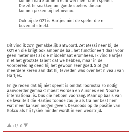
kunnen had Slot hem echt wel meer laten spelen.
Die zit te snakken om goede spelers die aan
kunnen pikken bij het niveau.
Ook bij de O21 is Hartjes niet de speler die er
bovenuit steekt.
Dit vind ik zo'n gemakkelijk antwoord. Zet Messi neer bij de
O21 en die krijgt ook amper de bal, het functioneert daar voor
geen meter met al die middelmaat eromheen. Ik vind Hartjes
niet het grootste talent dat we hebben, maar in de
voorbereiding deed hij het gewoon zeer goed. Slot gaf
meerdere keren aan dat hij tevreden was over het niveau van
Hartjes.
Enige reden dat hij niet speelt is omdat Toornstra zo nodig
aanvoerder gemaakt moest worden en Aursnes een Noorse
international is. Dus die hebben voorrang. Maar op basis van
de kwaliteit die Hartjes toonde zou je als trainer best hem
wat meer kansen mogen geven. Desnoods op de positie van
Kokcu als hij fysiek minder wordt in een wedstrijd.
+1/-0