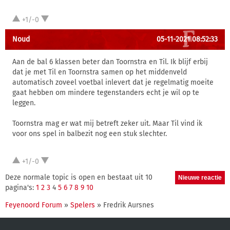
+1/-0
Noud
05-11-2021 08:52:33
Aan de bal 6 klassen beter dan Toornstra en Til. Ik blijf erbij
dat je met Til en Toornstra samen op het middenveld
automatisch zoveel voetbal inlevert dat je regelmatig moeite
gaat hebben om mindere tegenstanders echt je wil op te
leggen.
Toornstra mag er wat mij betreft zeker uit. Maar Til vind ik
voor ons spel in balbezit nog een stuk slechter.
+1/-0
Deze normale topic is open en bestaat uit 10
pagina's:
1
2
3
4
5
6
7
8
9
10
Feyenoord Forum
»
Spelers
» Fredrik Aursnes