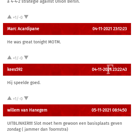
a 4-4-2 strategie against Union Berlin.
+1/-0
Marc Acardipane
04-11-2021 23:12:23
He was great tonight MOTM.
+1/-0
kees592
04-11-2021 23:22:43
Hij speelde goed.
+1/-0
willem van Hanegem
05-11-2021 08:14:50
UITBLINKER!!!! Slot moet hem gewoon een basisplaats geven
zondag ( jammer dan Toornstra)