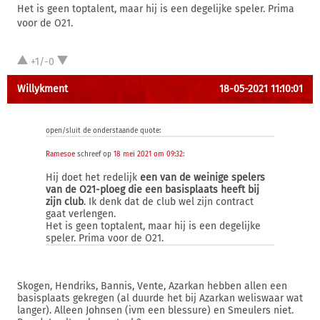
Het is geen toptalent, maar hij is een degelijke speler. Prima
voor de O21.
+1/-0
Willykment
18-05-2021 11:10:01
open/sluit de onderstaande quote:
Ramesoe
schreef op
18 mei 2021 om 09:32
:
Hij doet het redelijk
een van de weinige spelers
van de O21-ploeg die een basisplaats heeft bij
zijn club
. Ik denk dat de club wel zijn contract
gaat verlengen.
Het is geen toptalent, maar hij is een degelijke
speler. Prima voor de O21.
Skogen, Hendriks, Bannis, Vente, Azarkan hebben allen een
basisplaats gekregen (al duurde het bij Azarkan weliswaar wat
langer). Alleen Johnsen (ivm een blessure) en Smeulers niet.