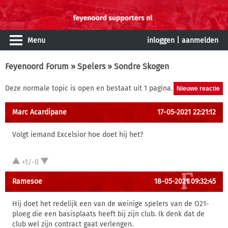
Menu
inloggen
|
aanmelden
Feyenoord Forum
»
Spelers
» Sondre Skogen
Deze normale topic is open en bestaat uit 1 pagina.
Marc Acardipane
17-05-2021 22:21:12
Volgt iemand Excelsior hoe doet hij het?
+1/-0
Ramesoe
18-05-2021 09:32:45
Hij doet het redelijk een van de weinige spelers van de O21-
ploeg die een basisplaats heeft bij zijn club. Ik denk dat de
club wel zijn contract gaat verlengen.