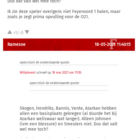
Dus dat valt wel mee toch?
Ik zie deze speler overigens niet Feyenoord 1 halen, maar
zoals je zegt prima opvulling voor de O21.
+1/-0
Ramesoe
18-05-2021 11:40:15
open/sluit de onderstaande quote:
Willykment
schreef op
18 mei 2021 om 11:10
:
open/sluit de onderstaande quote:
Skogen, Hendriks, Bannis, Vente, Azarkan hebben
allen een basisplaats gekregen (al duurde het bij
Azarkan weliswaar wat langer). Alleen Johnsen
(ivm een blessure) en Smeulers niet. Dus dat valt
wel mee toch?