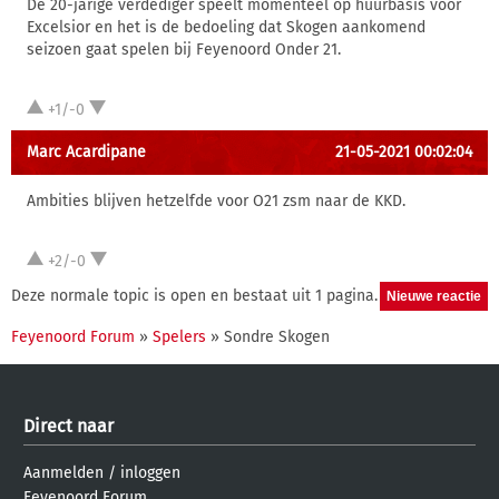
De 20-jarige verdediger speelt momenteel op huurbasis voor
Excelsior en het is de bedoeling dat Skogen aankomend
seizoen gaat spelen bij Feyenoord Onder 21.
+1/-0
Marc Acardipane
21-05-2021 00:02:04
Ambities blijven hetzelfde voor O21 zsm naar de KKD.
+2/-0
Deze normale topic is open en bestaat uit 1 pagina.
Feyenoord Forum
»
Spelers
» Sondre Skogen
Direct naar
Aanmelden
/
inloggen
Feyenoord Forum