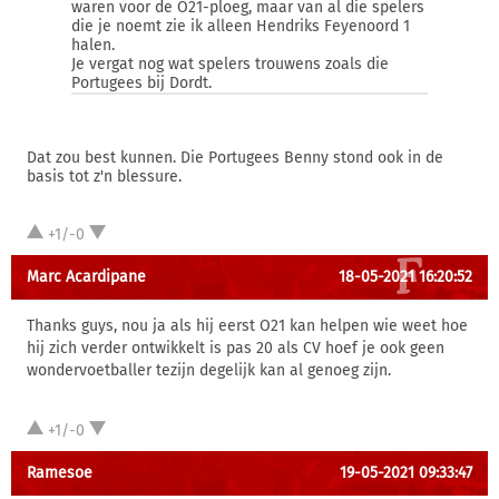
waren voor de O21-ploeg, maar van al die spelers
die je noemt zie ik alleen Hendriks Feyenoord 1
halen.
Je vergat nog wat spelers trouwens zoals die
Portugees bij Dordt.
Dat zou best kunnen. Die Portugees Benny stond ook in de
basis tot z'n blessure.
+1/-0
Marc Acardipane
18-05-2021 16:20:52
Thanks guys, nou ja als hij eerst O21 kan helpen wie weet hoe
hij zich verder ontwikkelt is pas 20 als CV hoef je ook geen
wondervoetballer tezijn degelijk kan al genoeg zijn.
+1/-0
Ramesoe
19-05-2021 09:33:47