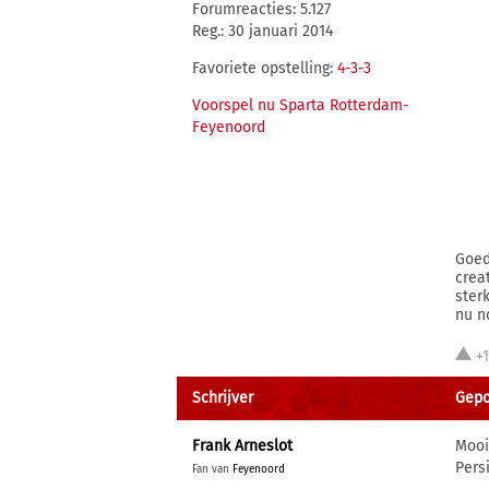
Forumreacties: 5.127
Reg.: 30 januari 2014
Favoriete opstelling:
4-3-3
Voorspel nu Sparta Rotterdam-
Feyenoord
Goed
crea
ster
nu n
+
Schrijver
Gepo
Frank Arneslot
Mooi
Pers
Fan van
Feyenoord