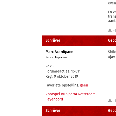
even
En v
tran
aant
+
Schrijver
Gepo
Marc Acardipane
Shil
ajax
Fan van
Feyenoord
Vak: -
Forumreacties: 16.011
Reg.: 9 oktober 2019
Favoriete opstelling:
geen
Voorspel nu Sparta Rotterdam-
Feyenoord
+
Schrijver
Gepo