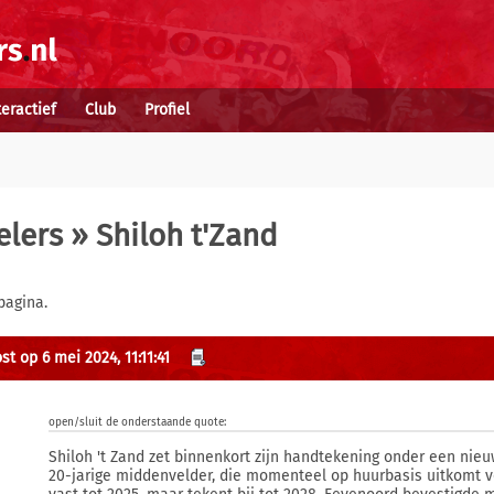
teractief
Club
Profiel
elers
» Shiloh t'Zand
pagina.
t op 6 mei 2024, 11:11:41
open/sluit de onderstaande quote:
Shiloh 't Zand zet binnenkort zijn handtekening onder een nieu
20-jarige middenvelder, die momenteel op huurbasis uitkomt vo