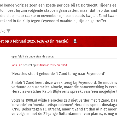
and kende vorig seizoen een goede periode bij FC Dordrecht. Tijdens e
lo moest hij zijn volgende stappen gaan zetten, maar dat liep dus an
 die club, maar raakte in november zijn basisplaats kwijt. 't Zand kwam
erekend in De Kuip tegen Feyenoord maakte hij zijn enige treffer.
1/-0
st op 3 februari 2025, 14:07:43
(in reactie)
open/sluit de onderstaande quote:
John Part
schreef op
03 februari 2025 om 13:53
:
'Heracles stuurt gehuurde 't Zand terug naar Feyenoord'
Shiloh 't Zand keert deze week terug bij Feyenoord. De midden
verhuurd aan Heracles Almelo, maar die samenwerking is eerd
Heracles-watcher Ralph Blijlevens spreekt van 'een mogelijke t
Volgens 1908.nl wilde Heracles zelf niet verder met 't Zand. Da
'onvrede' en 'mentaliteitsproblemen'. Heracles speelt dinsdag
KNVB Beker tegen FC Utrecht, maar 't Zand zit dan al niet meer
vervolgens met de 21-jarige Rotterdammer van plan is, is nog ni