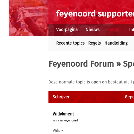
Voorpagina
Nieuws
Forums
In
Recente topics
Regels
Handleiding
Feyenoord Forum
»
Sp
Deze normale topic is open en bestaat uit 1 
Schrijver
Gepos
Willykment
Fan van
Feyenoord
Vak: -