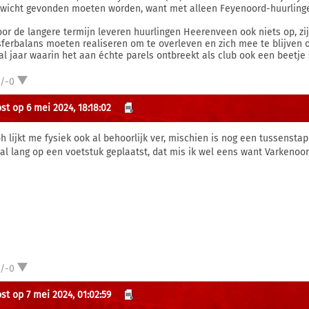
wicht gevonden moeten worden, want met alleen Feyenoord-huurlinge
oor de langere termijn leveren huurlingen Heerenveen ook niets op, zij 
sferbalans moeten realiseren om te overleven en zich mee te blijven on
al jaar waarin het aan échte parels ontbreekt als club ook een beetje
1/-0
st op 6 mei 2024, 18:18:02
oh lijkt me fysiek ook al behoorlijk ver, mischien is nog een tussenstap
 al lang op een voetstuk geplaatst, dat mis ik wel eens want Varkenoor
1/-0
st op 7 mei 2024, 01:02:59