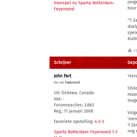
jong
Voorspel nu Sparta Rotterdam-
hoor
Feyenoord
"’t 
doel
spel
Krab
+
Schrijver
Gepo
John Part
'Her
Fan van
Feyenoord
Shil
Uit: Oshawa, Canada
maar
Vak: -
mogel
Forumreacties: 3.863
Reg.: 11 januari 2008
Volg
'men
Favoriete opstelling:
4-3-3
't Z
nog n
Sparta Rotterdam-Feyenoord 1-3