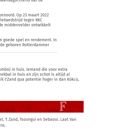
e maandagochtend dat de
eyenoord. Op 23 maart 2022
fietwedstrijd tegen RKC
 de middenvelder ontwikkelt
jn goede spel en rendement. In
as de geboren Rotterdammer
bo) in huis. Iemand die voor extra
kbal in huis en zijn schot is altijd al
 ik t'Zand qua potentie hoger in dan Kökcü,
l, 't Zand, Tsoungui en Sebaoui. Laat Van
ns.