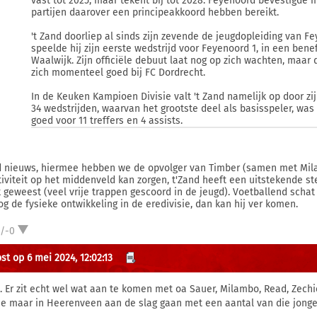
vast tot 2025, maar tekent bij tot 2028. Feyenoord bevestigd
partijen daarover een principeakkoord hebben bereikt.
't Zand doorliep al sinds zijn zevende de jeugdopleiding van F
speelde hij zijn eerste wedstrijd voor Feyenoord 1, in een bene
Waalwijk. Zijn officiële debuut laat nog op zich wachten, maar
zich momenteel goed bij FC Dordrecht.
In de Keuken Kampioen Divisie valt 't Zand namelijk op door zi
34 wedstrijden, waarvan het grootste deel als basisspeler, w
goed voor 11 treffers en 4 assists.
 nieuws, hiermee hebben we de opvolger van Timber (samen met Milam
tiviteit op het middenveld kan zorgen, t'Zand heeft een uitstekende stee
k geweest (veel vrije trappen gescoord in de jeugd). Voetballend schat
og de fysieke ontwikkeling in de eredivisie, dan kan hij ver komen.
1/-0
st op 6 mei 2024, 12:02:13
. Er zit echt wel wat aan te komen met oa Sauer, Milambo, Read, Zechie
ie maar in Heerenveen aan de slag gaan met een aantal van die jonge