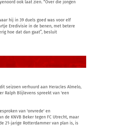
yenoord ook laat zien. “Over die jongen
aar hij in 39 duels goed was voor elf
artje Eredivisie in de benen, met betere
rig hoe dat dan gaat”, besluit
 dit seizoen verhuurd aan Heracles Almelo,
r Ralph Blijlevens spreekt van 'een
 gesproken van 'onvrede' en
van de KNVB Beker tegen FC Utrecht, maar
de 21-jarige Rotterdammer van plan is, is