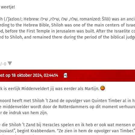
 weetje!
ew: שִׁלֹה, שִׁלוֹ ,שִׁילֹה, שִׁילוֹ, romanized: Šīlō) was an ancient city and sanctuary in Samaria.
rding to the Hebrew Bible, Shiloh was one of the main centers of Isra
od, before the First Temple in Jerusalem was built. After the Israelite
d to Shiloh, and remained there during the period of the biblical judg
1/-0
st op 18 oktober 2024, 02:44:14
jk is eerlijk Middenveldert jij was eerder als Martijn.
noord heeft met Shiloh ’t Zand de opvolger van Quinten Timber al in h
ge middenvelder wordt door de Rotterdammers op dit moment verhuur
r de indruk van hem zijn.
ie die Shiloh ’t Zand bij Heracles spelen en ik heb er ook wat mensen o
ousiast”, begint Krabbendam. “Ze zien in hem de opvolger van Timber.