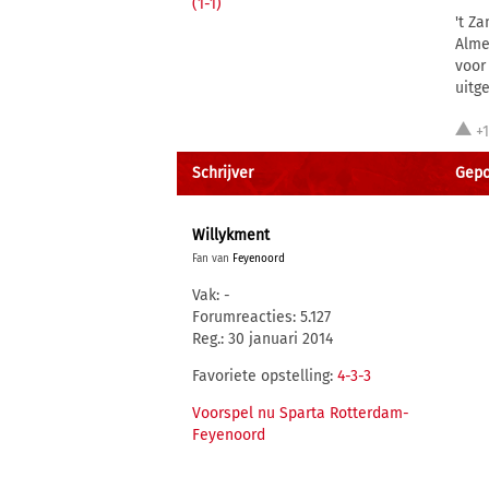
(1-1)
't Z
Alme
voor
uitg
+
Schrijver
Gepo
Willykment
Fan van
Feyenoord
Vak: -
Forumreacties: 5.127
Reg.: 30 januari 2014
Favoriete opstelling:
4-3-3
Voorspel nu Sparta Rotterdam-
Feyenoord