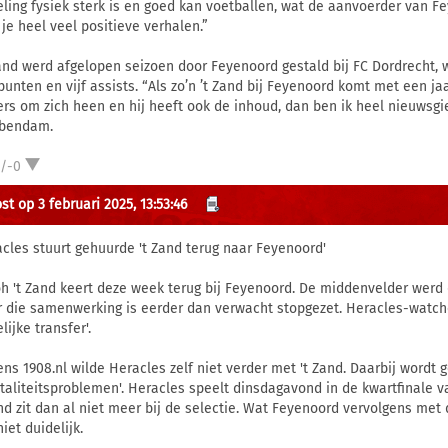
eling fysiek sterk is en goed kan voetballen, wat de aanvoerder van Fe
 je heel veel positieve verhalen.”
Zand werd afgelopen seizoen door Feyenoord gestald bij FC Dordrecht, w
punten en vijf assists. “Als zo’n ’t Zand bij Feyenoord komt met een ja
ers om zich heen en hij heeft ook de inhoud, dan ben ik heel nieuwsgie
bendam.
1/-0
st op 3 februari 2025, 13:53:46
acles stuurt gehuurde 't Zand terug naar Feyenoord'
oh 't Zand keert deze week terug bij Feyenoord. De middenvelder werd
 die samenwerking is eerder dan verwacht stopgezet. Heracles-watche
ijke transfer'.
ens 1908.nl wilde Heracles zelf niet verder met 't Zand. Daarbij wordt
taliteitsproblemen'. Heracles speelt dinsdagavond in de kwartfinale 
and zit dan al niet meer bij de selectie. Wat Feyenoord vervolgens met 
iet duidelijk.