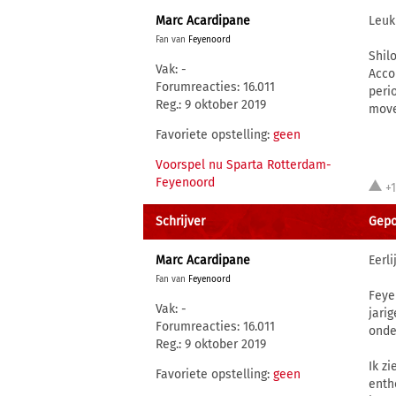
Marc Acardipane
Leuk
Fan van
Feyenoord
Shiloh (/ˈʃaɪloʊ/; Hebr
Vak: -
Acco
Forumreacties: 16.011
peri
Reg.: 9 oktober 2019
move
Favoriete opstelling:
geen
Voorspel nu Sparta Rotterdam-
Feyenoord
+
Schrijver
Gepo
Marc Acardipane
Eerli
Fan van
Feyenoord
Feye
Vak: -
jari
Forumreacties: 16.011
onde
Reg.: 9 oktober 2019
Ik z
Favoriete opstelling:
geen
enth