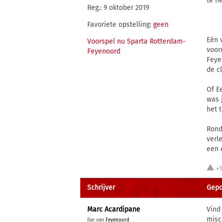
te n
Reg.: 9 oktober 2019
Favoriete opstelling:
geen
Eén 
Voorspel nu Sparta Rotterdam-
voor
Feyenoord
Feye
de c
Of E
was 
het 
Rond
verl
een 
+
Schrijver
Gepos
Marc Acardipane
Vind
misc
Fan van
Feyenoord