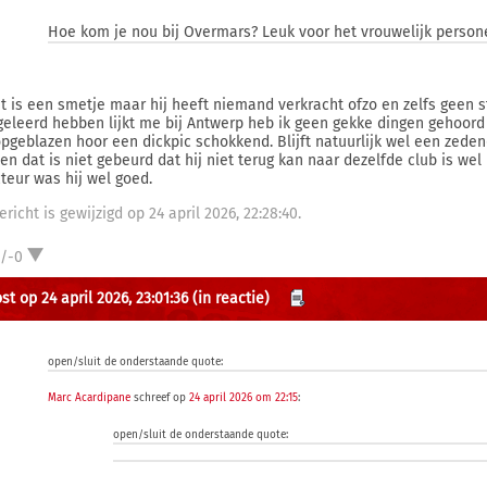
Hoe kom je nou bij Overmars? Leuk voor het vrouwelijk personee
at is een smetje maar hij heeft niemand verkracht ofzo en zelfs geen st
geleerd hebben lijkt me bij Antwerp heb ik geen gekke dingen gehoord
opgeblazen hoor een dickpic schokkend. Blijft natuurlijk wel een zede
en dat is niet gebeurd dat hij niet terug kan naar dezelfde club is we
cteur was hij wel goed.
ericht is gewijzigd op 24 april 2026, 22:28:40.
1/-0
t op 24 april 2026, 23:01:36
(in reactie)
open/sluit de onderstaande quote:
Marc Acardipane
schreef op
24 april 2026 om 22:15
:
open/sluit de onderstaande quote: