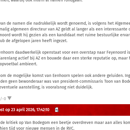
emen, waarbij ook intern al namen rondgaan.
van de namen die nadrukkelijk wordt genoemd, is volgens het Algeme
malig algemeen directeur van AZ geldt al langer als een interessante 
noord wordt hij gezien als een kandidaat met ruime bestuurlijke ervari
lub de afgelopen jaren heeft ingezet.
enhoorn daadwerkelijk openstaat voor een overstap naar Feyenoord is
jarenlang actief bij AZ en bouwde daar een sterke reputatie op, maar h
topvoetbal ambieert.
om de mogelijke komst van Eenhoorn spelen ook andere geluiden. Ingewi
eden geen bewonderaar was van president-commissaris Toon van Bodeg
eventuele aanstelling, is vooralsnog niet duidelijk.
1/-0
t op 23 april 2026, 17:42:10
 de kritiek op Van Bodegom een beetje overdreven maar aan alles kom
hien tijd voor nieuwe mensen in de RVC.