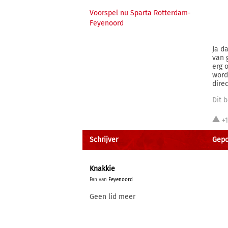
Voorspel nu Sparta Rotterdam-
Feyenoord
Ja d
van 
erg 
word
dire
Dit b
+
Schrijver
Gepos
Knakkie
Fan van
Feyenoord
Geen lid meer