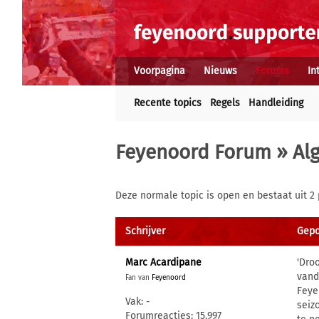
Voorpagina
Nieuws
Forums
In
Recente topics
Regels
Handleiding
Feyenoord Forum
»
Al
Deze normale topic is open en bestaat uit 2 
Schrijver
Gepo
Marc Acardipane
'Dro
vand
Fan van
Feyenoord
Feye
Vak: -
seiz
Forumreacties: 15.997