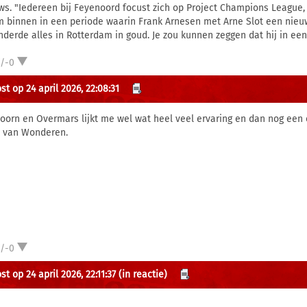
ws. "Iedereen bij Feyenoord focust zich op Project Champions League, 
 binnen in een periode waarin Frank Arnesen met Arne Slot een nieu
nderde alles in Rotterdam in goud. Je zou kunnen zeggen dat hij in ee
1/-0
st op 24 april 2026, 22:08:31
oorn en Overmars lijkt me wel wat heel veel ervaring en dan nog een 
 van Wonderen.
1/-0
t op 24 april 2026, 22:11:37
(in reactie)