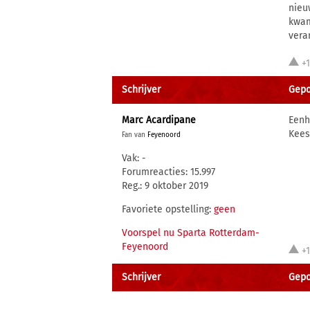
nieu
kwam
vera
+
Schrijver
Gepo
Marc Acardipane
Eenh
Kees
Fan van
Feyenoord
Vak: -
Forumreacties: 15.997
Reg.: 9 oktober 2019
Favoriete opstelling:
geen
Voorspel nu Sparta Rotterdam-
Feyenoord
+
Schrijver
Gepos