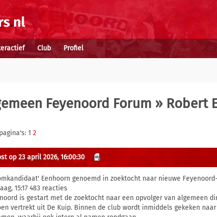
teractief
Club
Profiel
gemeen Feyenoord Forum
» Robert 
pagina's: 1
2
st op 23 april 2026, 16:00:30
omkandidaat' Eenhoorn genoemd in zoektocht naar nieuwe Feyenoord-
aag, 15:17 483 reacties
noord is gestart met de zoektocht naar een opvolger van algemeen dire
oen vertrekt uit De Kuip. Binnen de club wordt inmiddels gekeken naa