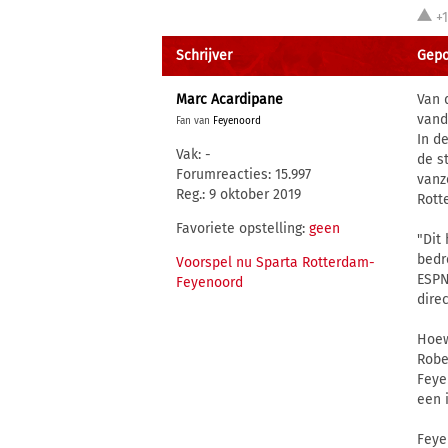
+
Schrijver
Gepos
Marc Acardipane
Van 
vand
Fan van
Feyenoord
In d
Vak: -
de s
Forumreacties: 15.997
vanz
Reg.: 9 oktober 2019
Rott
Favoriete opstelling:
geen
"Dit
bedr
Voorspel nu Sparta Rotterdam-
ESPN
Feyenoord
dire
Hoew
Robe
Feye
een 
Feye