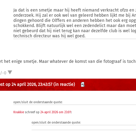
Ja dat is een smetje maar hij heeft niemand verkracht ofzo en z
onderzoek. Hij zal er ook wel van geleerd hebben lijkt me bij 
dingen gehoord die Olffers en anderen hebben het ook erg opg
schokkend. Blijft natuurlijk wel een zedendelict maar dan moet
niet gebeurd dat hij niet terug kan naar dezelfde club is wel l
technisch directeur was hij wel goed.
iet het enige smetje. Maar whatever de komst van die fotograaf is toc
1/-0
t op 24 april 2026, 23:43:57
(in reactie)
open/sluit de onderstaande quote:
Knakkie
schreef op
24 april 2026 om 23:01
:
open/sluit de onderstaande quote: