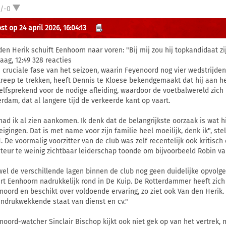
1/-0
t op 24 april 2026, 16:04:13
den Herik schuift Eenhoorn naar voren: "Bij mij zou hij topkandidaat zi
aag, 12:49 328 reacties
e cruciale fase van het seizoen, waarin Feyenoord nog vier wedstrijd
treep te trekken, heeft Dennis te Kloese bekendgemaakt dat hij aan het
elfsprekend voor de nodige afleiding, waardoor de voetbalwereld zich nu
erdam, dat al langere tijd de verkeerde kant op vaart.
 had ik al zien aankomen. Ik denk dat de belangrijkste oorzaak is wat
eigingen. Dat is met name voor zijn familie heel moeilijk, denk ik", ste
. De voormalig voorzitter van de club was zelf recentelijk ook kritisch 
cteur te weinig zichtbaar leiderschap toonde om bijvoorbeeld Robin v
el de verschillende lagen binnen de club nog geen duidelijke opvolger
rt Eenhoorn nadrukkelijk rond in De Kuip. De Rotterdammer heeft zich 
noord en beschikt over voldoende ervaring, zo ziet ook Van den Herik. "B
indrukwekkende staat van dienst en cv."
noord-watcher Sinclair Bischop kijkt ook niet gek op van het vertrek, 