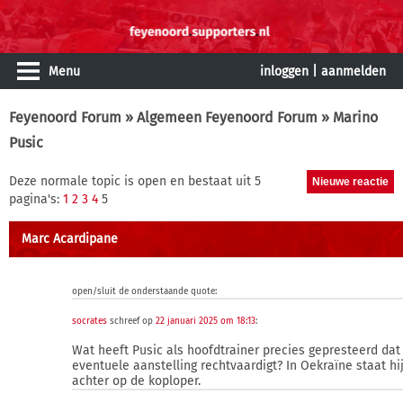
Menu
inloggen
|
aanmelden
Feyenoord Forum
»
Algemeen Feyenoord Forum
» Marino
Pusic
Deze normale topic is open en bestaat uit 5
pagina's:
1
2
3
4
5
Marc Acardipane
open/sluit de onderstaande quote:
socrates
schreef op
22 januari 2025 om 18:13
:
Wat heeft Pusic als hoofdtrainer precies gepresteerd dat
eventuele aanstelling rechtvaardigt? In Oekraïne staat hi
achter op de koploper.