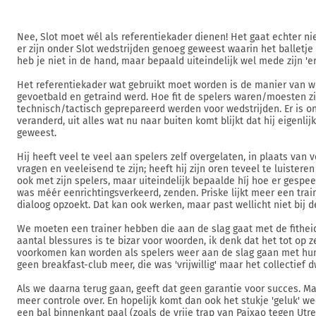
Nee, Slot moet wél als referentiekader dienen! Het gaat echter ni
er zijn onder Slot wedstrijden genoeg geweest waarin het balletje 
heb je niet in de hand, maar bepaald uiteindelijk wel mede zijn 'er
Het referentiekader wat gebruikt moet worden is de manier van w
gevoetbald en getraind werd. Hoe fit de spelers waren/moesten zij
technisch/tactisch geprepareerd werden voor wedstrijden. Er is on
veranderd, uit alles wat nu naar buiten komt blijkt dat hij eigenlijk 
geweest.
Hij heeft veel te veel aan spelers zelf overgelaten, in plaats van 
vragen en veeleisend te zijn; heeft hij zijn oren teveel te luisteren
ook met zijn spelers, maar uiteindelijk bepaalde híj hoe er gespe
was méér eenrichtingsverkeerd, zenden. Priske lijkt meer een train
dialoog opzoekt. Dat kan ook werken, maar past wellicht niet bij d
We moeten een trainer hebben die aan de slag gaat met de fitheid
aantal blessures is te bizar voor woorden, ik denk dat het tot op 
voorkomen kan worden als spelers weer aan de slag gaan met hun 
geen breakfast-club meer, die was 'vrijwillig' maar het collectief
Als we daarna terug gaan, geeft dat geen garantie voor succes. Maa
meer controle over. En hopelijk komt dan ook het stukje 'geluk' w
een bal binnenkant paal (zoals de vrije trap van Paixao tegen Utre