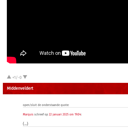
+1/-0
MIddenveldert
open/sluit de onderstaande quote:
Marquis
schreef op
22 januari 2025 om 19:04
:
(...)