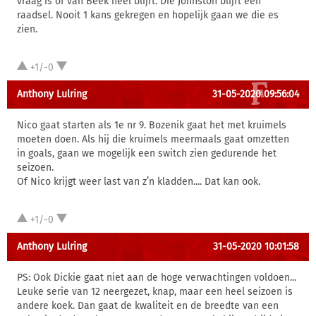
vraag is of van Beek heel blijft. Die Johnston blijft een
raadsel. Nooit 1 kans gekregen en hopelijk gaan we die es
zien.
+1/-0
Anthony Lulring
31-05-2020 09:56:04
Nico gaat starten als 1e nr 9. Bozenik gaat het met kruimels
moeten doen. Als hij die kruimels meermaals gaat omzetten
in goals, gaan we mogelijk een switch zien gedurende het
seizoen.
Of Nico krijgt weer last van z’n kladden.... Dat kan ook.
+1/-0
Anthony Lulring
31-05-2020 10:01:58
PS: Ook Dickie gaat niet aan de hoge verwachtingen voldoen...
Leuke serie van 12 neergezet, knap, maar een heel seizoen is
andere koek. Dan gaat de kwaliteit en de breedte van een