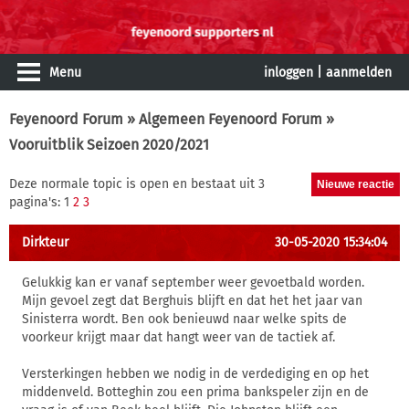
Menu
inloggen
|
aanmelden
Feyenoord Forum
»
Algemeen Feyenoord Forum
»
Vooruitblik Seizoen 2020/2021
Deze normale topic is open en bestaat uit 3
pagina's: 1
2
3
Dirkteur
30-05-2020 15:34:04
Gelukkig kan er vanaf september weer gevoetbald worden.
Mijn gevoel zegt dat Berghuis blijft en dat het het jaar van
Sinisterra wordt. Ben ook benieuwd naar welke spits de
voorkeur krijgt maar dat hangt weer van de tactiek af.
Versterkingen hebben we nodig in de verdediging en op het
middenveld. Botteghin zou een prima bankspeler zijn en de