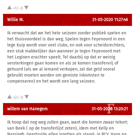
+1/-0
Willie M.
31-05-2020 11:27:46
Ik verwacht dat we het hele seizoen zonder publiek spelen en
het thuisvoordeel is dan weg. Spelen tegen Feyenoord in een
lege Kuip wordt voor veel clubs, en ook voor scheidsrechters,
een stuk makkelijker dan wanneer je tegen Feyenoord met
het Legioen erachter speelt. Tel daarbij op dat er weinig
versterkingen gaan komen en als ze komen transfervrij of
gehuurd (als we al iemand verkopen, zal dat geld vooral
gebruikt moeten worden om gemiste inkomsten te
compenseren) en het wordt een lang seizoen.
+2/-0
willem van Hanegem
31-05-2020 13:20:21
Ik hoop dat nog weg zullen gaan, want die komen zwaar tekort:
van Beek ( op de transferlijst zeten), idem met Kelly en
Narsingh. Geertruida allen inzetten als stand- in RCV. Haps en