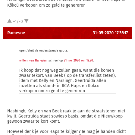
Kökcü verkopen om zo geld te genereren
+1/-0
Ramesoe
31-05-2020 17:36:17
open/sluit de onderstaande quote:
willem van Hanegem
schreef op
31 mei 2020 om 13:20
:
Ik hoop dat nog weg zullen gaan, want die komen
zwaar tekort: van Beek ( op de transferlijst zeten),
idem met Kelly en Narsingh. Geertruida allen
inzetten als stand- in RCV. Haps en Kökcü
verkopen om zo geld te genereren
Nashingh, Kelly en van Beek raak je aan de straatstenen niet
kwijt. Geertruida staat sowieso basis, omdat die Nieuwkoop
gewoon zwaar te kort komt.
Hoeveel denk je voor Haps te krijgen? Je mag je handen dicht