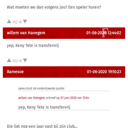
Wat moeten we dan volgens jou? Een speler huren?
+1/-0
willem van Hanegem
01-06-2020 12:44:02
yep, Keny Tete is transfervrij
+1/-0
Ramesoe
01-06-2020 19:10:23
open/sluit de onderstaande quote:
willem van Hanegem
schreef op
01 juni 2020 om 12:44
:
yep, Keny Tete is transfervrij
Die ligt nog een jaar vast bij zijn club...