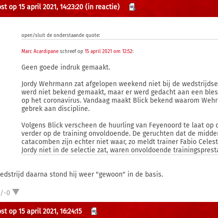
t op 15 april 2021, 14:23:20
(in reactie)
open/sluit de onderstaande quote:
Marc Acardipane
schreef op
15 april 2021 om 12:52
:
Geen goede indruk gemaakt.
Jordy Wehrmann zat afgelopen weekend niet bij de wedstrijdse
werd niet bekend gemaakt, maar er werd gedacht aan een blessu
op het coronavirus. Vandaag maakt Blick bekend waarom Wehrm
gebrek aan discipline.
Volgens Blick verscheen de huurling van Feyenoord te laat op d
verder op de training onvoldoende. De geruchten dat de midden
catacomben zijn echter niet waar, zo meldt trainer Fabio Celes
Jordy niet in de selectie zat, waren onvoldoende trainingsprestat
edstrijd daarna stond hij weer "gewoon" in de basis.
1/-0
t op 15 april 2021, 16:24:15