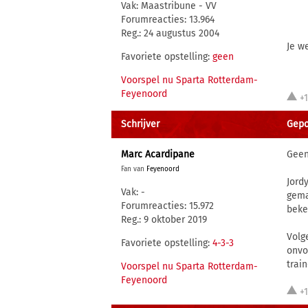
Vak: Maastribune - VV
Forumreacties: 13.964
Reg.: 24 augustus 2004
Je w
Favoriete opstelling:
geen
Voorspel nu Sparta Rotterdam-
Feyenoord
+
Schrijver
Gepos
Marc Acardipane
Geen
Fan van
Feyenoord
Jord
Vak: -
gema
Forumreacties: 15.972
beke
Reg.: 9 oktober 2019
Volg
Favoriete opstelling:
4-3-3
onvo
trai
Voorspel nu Sparta Rotterdam-
Feyenoord
+