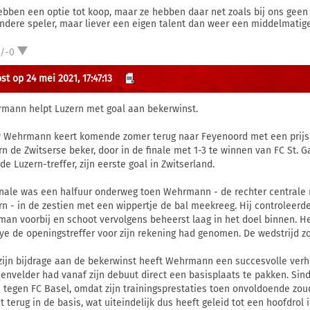
ebben een optie tot koop, maar ze hebben daar net zoals bij ons geen g
ondere speler, maar liever een eigen talent dan weer een middelmatige
1/-0
st op 24 mei 2021, 17:47:13
mann helpt Luzern met goal aan bekerwinst.
y Wehrmann keert komende zomer terug naar Feyenoord met een prijs
rn de Zwitserse beker, door in de finale met 1-3 te winnen van FC St.
e Luzern-treffer, zijn eerste goal in Zwitserland.
inale was een halfuur onderweg toen Wehrmann - de rechter centrale 
rn - in de zestien met een wippertje de bal meekreeg. Hij controleerd
man voorbij en schoot vervolgens beheerst laag in het doel binnen. H
ye de openingstreffer voor zijn rekening had genomen. De wedstrijd zou
zijn bijdrage aan de bekerwinst heeft Wehrmann een succesvolle verh
envelder had vanaf zijn debuut direct een basisplaats te pakken. Sind
s tegen FC Basel, omdat zijn trainingsprestaties toen onvoldoende zoud
ct terug in de basis, wat uiteindelijk dus heeft geleid tot een hoofdro