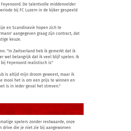
j Feyenoord. De talentvolle middenvelder
eriode bij FC Luzern in de kijker gespeeld
rkije en Scandinavië hopen zich te
mann' aangegeven graag zijn contract, dat
stige keuze.
n. ''In Zwitserland heb ik gemerkt dat ik
 wel belangrijk dat ik veel blijf spelen. Ik
ij Feyenoord realistisch is''
lub is altijd mijn droom geweest, maar ik
oe mooi het is om een prijs te winnen en
et is in ieder geval het streven.''
matige spelers zonder restwaarde, onze
 drive die je niet zie bij aangeworven