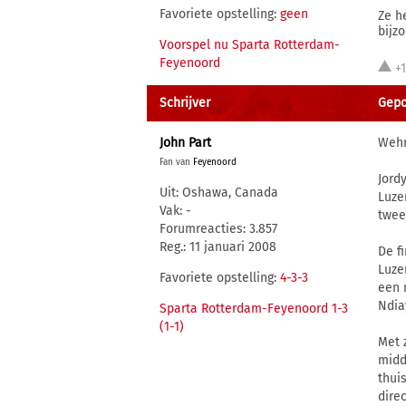
Favoriete opstelling:
geen
Ze h
bijz
Voorspel nu Sparta Rotterdam-
Feyenoord
+
Schrijver
Gepo
John Part
Wehr
Fan van
Feyenoord
Jord
Uit: Oshawa, Canada
Luze
Vak: -
tweed
Forumreacties: 3.857
Reg.: 11 januari 2008
De f
Luze
Favoriete opstelling:
4-3-3
een 
Ndia
Sparta Rotterdam-Feyenoord 1-3
(1-1)
Met 
midd
thui
dire