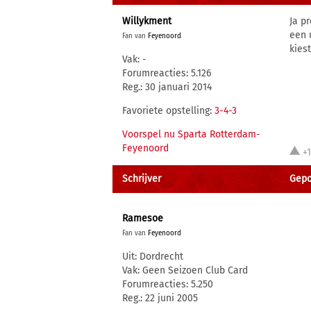
Willykment
Ja p
een 
Fan van
Feyenoord
kiest
Vak: -
Forumreacties: 5.126
Reg.: 30 januari 2014
Favoriete opstelling:
3-4-3
Voorspel nu Sparta Rotterdam-
Feyenoord
+
Schrijver
Gepos
Ramesoe
Fan van
Feyenoord
Uit: Dordrecht
Vak: Geen Seizoen Club Card
Forumreacties: 5.250
Reg.: 22 juni 2005