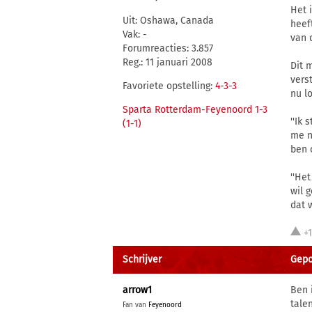
Het 
Uit: Oshawa, Canada
heef
Vak: -
van 
Forumreacties: 3.857
Reg.: 11 januari 2008
Dit 
vers
Favoriete opstelling:
4-3-3
nu l
Sparta Rotterdam-Feyenoord 1-3
''Ik
(1-1)
me n
ben 
''He
wil 
dat w
+
Schrijver
Gepos
arrow1
Ben 
tale
Fan van
Feyenoord