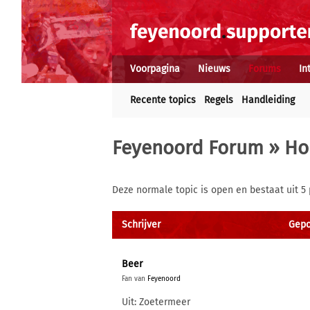
Voorpagina
Nieuws
Forums
In
Recente topics
Regels
Handleiding
Feyenoord Forum
»
Ho
Deze normale topic is open en bestaat uit 5 
Schrijver
Gepo
Beer
Fan van
Feyenoord
Uit: Zoetermeer