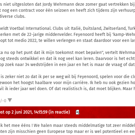
is niet uitgesloten dat Jordy Wehrmann deze zomer gaat vertrekken bi
t nog een contract voor één seizoen en heeft zich tijdens zijn verhuurp
diverse clubs.
meldt Voetbal International. Clubs uit Italië, Duitsland, Zwitserland, Tu
terken met de 22-jarige middenvelder. Feyenoord heeft bij 'kamp-Wehr
oopt tot medio 2022, te willen verlengen en staat daardoor voor een la
 sta nu op het punt dat ik mijn toekomst moet bepalen'', vertelt Wehrman
og steeds ontwikkel en dat ik nog veel kan leren. Daarvoor is het echter
op zoek naar 34 wedstrijden in een jaar en het is maar de vraag of dat b
t is zeker niet zo dat ik per se weg wil bij Feyenoord, spelen voor die c
gewoon het hoogst haalbare voor mijn carrière. Ik heb nu ook gezien h
il ik ieder jaar wel doen. Of dat realistisch is, dat moet blijken. Maar h
1/-0
t op 2 juni 2021, 14:15:59
(in reactie)
ik het mee ééns ! We halen maar steeds middelmatige tot zeer middel
nten zijn misschien geen Europese top maar er is wel potentieel en een