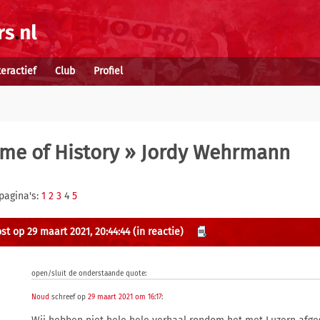
teractief
Club
Profiel
me of History
» Jordy Wehrmann
pagina's:
1
2
3
4
5
st op 29 maart 2021, 20:44:44
(in reactie)
open/sluit de onderstaande quote:
Noud
schreef op
29 maart 2021 om 16:17
: