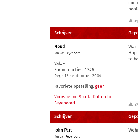
cont
hoof
+
Schrijver
Gepo
Noud
Was 
Hope
Fan van
Feyenoord
te h
Vak: -
Forumreacties: 1.326
Reg.: 12 september 2004
Favoriete opstelling:
geen
Voorspel nu Sparta Rotterdam-
Feyenoord
+
Schrijver
Gepos
John Part
Wehrm
Fan van
Feyenoord