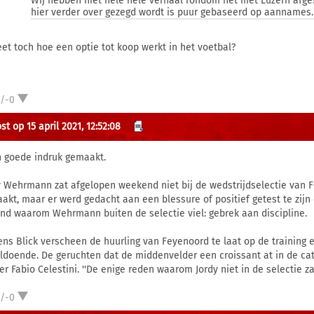
Wij hebben niet hele hele verhaal rondom het met Luzern afges
hier verder over gezegd wordt is puur gebaseerd op aannames.
eet toch hoe een optie tot koop werkt in het voetbal?
1/-0
t op 15 april 2021, 12:52:08
 goede indruk gemaakt.
y Wehrmann zat afgelopen weekend niet bij de wedstrijdselectie van 
akt, maar er werd gedacht aan een blessure of positief getest te zijn
nd waarom Wehrmann buiten de selectie viel: gebrek aan discipline.
ens Blick verscheen de huurling van Feyenoord te laat op de training e
ldoende. De geruchten dat de middenvelder een croissant at in de cat
ner Fabio Celestini. ''De enige reden waarom Jordy niet in de selectie z
1/-0