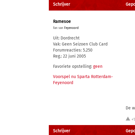
Schrijver
Gepos
Ramesoe
Fan van
Feyenoord
Uit: Dordrecht
Vak: Geen Seizoen Club Card
Forumreacties: 5.250
Reg.: 22 juni 2005
Favoriete opstelling:
geen
Voorspel nu Sparta Rotterdam-
Feyenoord
De w
+
Schrijver
Gepos