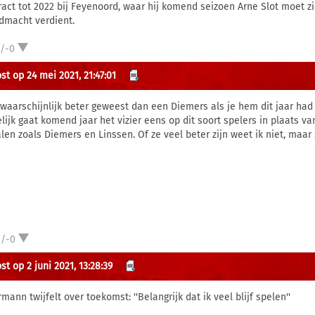
ract tot 2022 bij Feyenoord, waar hij komend seizoen Arne Slot moet zi
dmacht verdient.
1/-0
st op 24 mei 2021, 21:47:01
waarschijnlijk beter geweest dan een Diemers als je hem dit jaar had
lijk gaat komend jaar het vizier eens op dit soort spelers in plaats 
alen zoals Diemers en Linssen. Of ze veel beter zijn weet ik niet, maar 
2/-0
t op 2 juni 2021, 13:28:39
ann twijfelt over toekomst: ''Belangrijk dat ik veel blijf spelen''