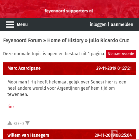
Menu
inloggen
|
aanmelden
Feyenoord Forum
»
Home of History
» Julio Ricardo Cruz
Deze normale topic is open en bestaat uit 1 pagina.
Marc Acardipane
29-11-2019 01:27:21
Mooi man ! Hij heeft helemaal gelijk over Senesi hier is een
heel andere wereld voor Argentijnen geef hem tijd om
tewennen.
link
+3/-0
willem van Hanegem
29-11-2019 08:25:04