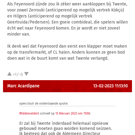
Als Feyenoord zijnde zou ik zéker weer aankloppen bij Twente,
voor zowel Zerrouki (anticiperend op mogelijk vertrek Kökçü)
en Hilgers (anticiperend op mogelijk vertrek
Geertruida/Pedersen). Een goeie combideal, die spelers willen
écht wel naar Feyenoord komen. En je wordt er niet zoveel
minder van.
Ik denk wel dat Feyenoord dan eerst een klapper moet maken
op de transfermarkt, of CL halen. Anders kunnen ze geen bod
doen wat in de buurt komt van wat Twente verlangd.
+1/-0
Marc Acardipane
13-02-2023 11:13:10
open/sluit de onderstaande quote:
MIddenveldert
schreef op
13 februari 2023 om 11:06
:
Er zal bij Twente inderdaad helemaal opnieuw
gebouwd moeten gaan worden komend seizoen.
Ik begreep dat ook de Algemeen Directeur