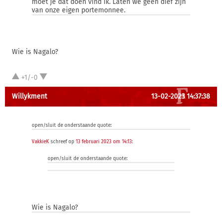
moet je dat doen vind ik. Laten we geen dief zijn
van onze eigen portemonnee.
Wie is Nagalo?
+1/-0
Willykment
13-02-2023 14:37:38
open/sluit de onderstaande quote:
VakkieK
schreef op
13 februari 2023 om 14:13
:
open/sluit de onderstaande quote:
Wie is Nagalo?