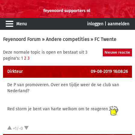
Menu
inloggen
|
aanmelden
Feyenoord Forum
»
Andere competities
» FC Twente
Deze normale topic is open en bestaat uit 3
pagina's: 1
2
3
Dirkteur
09-08-2019 16:08:26
De P van promoveren. Over een tijdje weer de 4e club van
Nederland?
Red storm je bent van harte welkom om te reageren
+1/-0