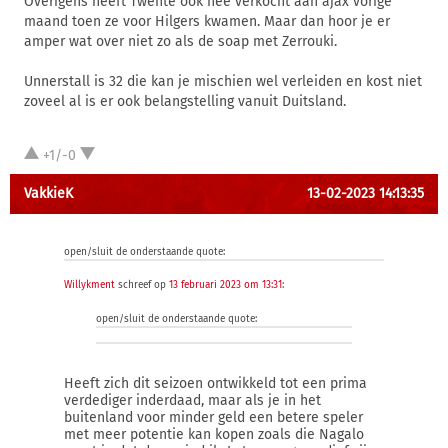
Overigens heeft Twente ook nee verkocht aan ajax vorige
maand toen ze voor Hilgers kwamen. Maar dan hoor je er
amper wat over niet zo als de soap met Zerrouki.
Unnerstall is 32 die kan je mischien wel verleiden en kost niet
zoveel al is er ook belangstelling vanuit Duitsland.
+1/-0
VakkieK
13-02-2023 14:13:35
open/sluit de onderstaande quote:
Willykment
schreef op
13 februari 2023 om 13:31
:
open/sluit de onderstaande quote:
Heeft zich dit seizoen ontwikkeld tot een prima
verdediger inderdaad, maar als je in het
buitenland voor minder geld een betere speler
met meer potentie kan kopen zoals die Nagalo