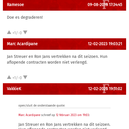
Ramesoe
09-08-2019 17:34:45
Doe es degraderen!
+1/-0
Marc Acardipane
12-02-2023 19:03:21
Jan Streuer en Ron Jans vertrekken na dit seizoen. Hun
aflopende contracten worden niet verlengd.
+1/-0
VakkieK
12-02-2023 19:51:02
open/sluit de onderstaande quote:
Marc Acardipane
schreef op
12 februari 2023 om 19:03
:
Jan Streuer en Ron Jans vertrekken na dit seizoen.