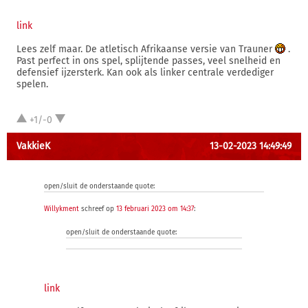
link
Lees zelf maar. De atletisch Afrikaanse versie van Trauner
.
Past perfect in ons spel, splijtende passes, veel snelheid en
defensief ijzersterk. Kan ook als linker centrale verdediger
spelen.
+1/-0
VakkieK
13-02-2023 14:49:49
open/sluit de onderstaande quote:
Willykment
schreef op
13 februari 2023 om 14:37
:
open/sluit de onderstaande quote:
link