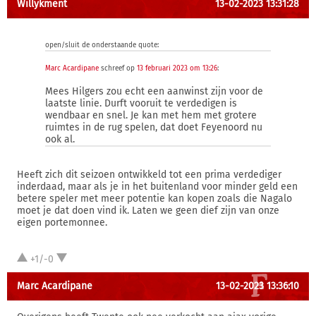
Willykment
13-02-2023 13:31:28
open/sluit de onderstaande quote:
Marc Acardipane
schreef op
13 februari 2023 om 13:26
:
Mees Hilgers zou echt een aanwinst zijn voor de
laatste linie. Durft vooruit te verdedigen is
wendbaar en snel. Je kan met hem met grotere
ruimtes in de rug spelen, dat doet Feyenoord nu
ook al.
Heeft zich dit seizoen ontwikkeld tot een prima verdediger
inderdaad, maar als je in het buitenland voor minder geld een
betere speler met meer potentie kan kopen zoals die Nagalo
moet je dat doen vind ik. Laten we geen dief zijn van onze
eigen portemonnee.
+1/-0
Marc Acardipane
13-02-2023 13:36:10