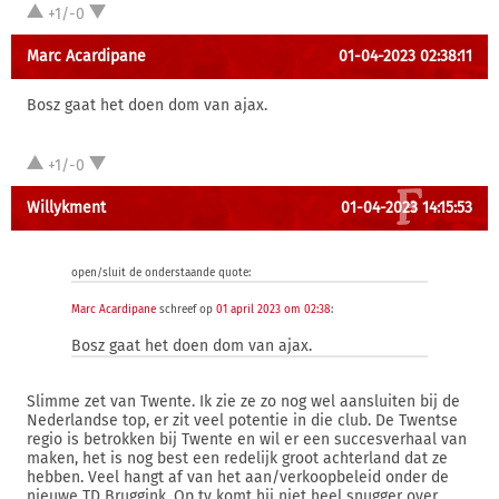
+1/-0
Marc Acardipane
01-04-2023 02:38:11
Bosz gaat het doen dom van ajax.
+1/-0
Willykment
01-04-2023 14:15:53
open/sluit de onderstaande quote:
Marc Acardipane
schreef op
01 april 2023 om 02:38
:
Bosz gaat het doen dom van ajax.
Slimme zet van Twente. Ik zie ze zo nog wel aansluiten bij de
Nederlandse top, er zit veel potentie in die club. De Twentse
regio is betrokken bij Twente en wil er een succesverhaal van
maken, het is nog best een redelijk groot achterland dat ze
hebben. Veel hangt af van het aan/verkoopbeleid onder de
nieuwe TD Bruggink. Op tv komt hij niet heel snugger over,