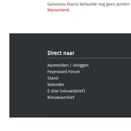
Gaoussou Diarra behaalde nog geen punten
klassement
.
Direct naar
Aanmelden
/
inloggen
Feyenoord Forum
Stand
Kalender
E-zine (nieuwsbrief)
Nieuwsarchief