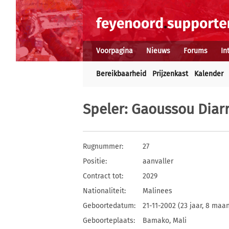
Voorpagina
Nieuws
Forums
In
Bereikbaarheid
Prijzenkast
Kalender
Speler
: Gaoussou Diar
Rugnummer:
27
Positie:
aanvaller
Contract tot:
2029
Nationaliteit:
Malinees
Geboortedatum:
21-11-2002 (23 jaar, 8 maa
Geboorteplaats:
Bamako, Mali