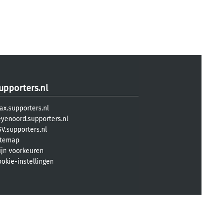
upporters.nl
ax.supporters.nl
eyenoord.supporters.nl
V.supporters.nl
itemap
ijn voorkeuren
ookie-instellingen