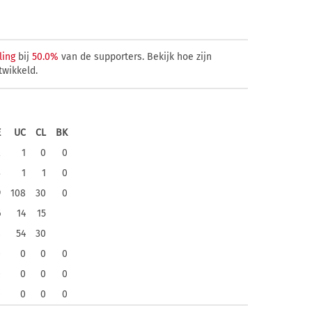
ling
bij
50.0%
van de supporters. Bekijk hoe zijn
twikkeld.
E
UC
CL
BK
2
1
0
0
3
1
1
0
9
108
30
0
6
14
15
8
54
30
0
0
0
0
0
0
0
0
0
0
0
0