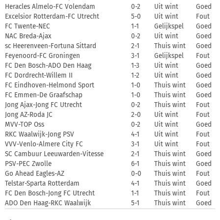
Heracles Almelo-FC Volendam
0-2
Uit wint
Goed
Excelsior Rotterdam-FC Utrecht
5-0
Uit wint
Fout
FC Twente-NEC
1-1
Gelijkspel
Goed
NAC Breda-Ajax
0-2
Uit wint
Goed
sc Heerenveen-Fortuna Sittard
2-1
Thuis wint
Goed
Feyenoord-FC Groningen
3-1
Gelijkspel
Fout
FC Den Bosch-ADO Den Haag
1-3
Uit wint
Goed
FC Dordrecht-Willem II
1-2
Uit wint
Goed
FC Eindhoven-Helmond Sport
1-0
Thuis wint
Goed
FC Emmen-De Graafschap
1-0
Thuis wint
Goed
Jong Ajax-Jong FC Utrecht
0-2
Thuis wint
Fout
Jong AZ-Roda JC
2-0
Uit wint
Fout
MVV-TOP Oss
0-2
Uit wint
Goed
RKC Waalwijk-Jong PSV
4-1
Uit wint
Fout
VVV-Venlo-Almere City FC
3-1
Uit wint
Fout
SC Cambuur Leeuwarden-Vitesse
2-1
Thuis wint
Goed
PSV-PEC Zwolle
6-1
Thuis wint
Goed
Go Ahead Eagles-AZ
0-0
Thuis wint
Fout
Telstar-Sparta Rotterdam
4-1
Thuis wint
Goed
FC Den Bosch-Jong FC Utrecht
1-1
Thuis wint
Fout
ADO Den Haag-RKC Waalwijk
5-1
Thuis wint
Goed