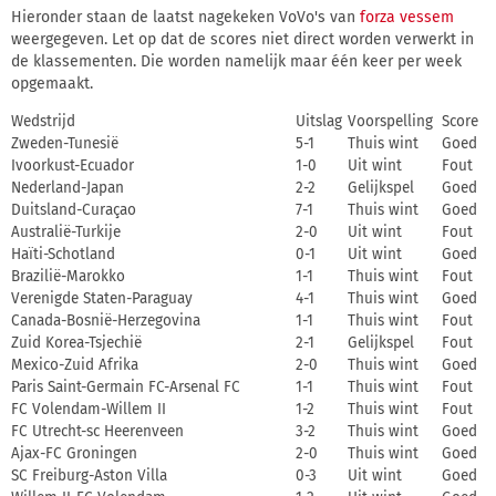
Hieronder staan de laatst nagekeken VoVo's van
forza vessem
weergegeven. Let op dat de scores niet direct worden verwerkt in
de klassementen. Die worden namelijk maar één keer per week
opgemaakt.
Wedstrijd
Uitslag
Voorspelling
Score
Zweden-Tunesië
5-1
Thuis wint
Goed
Ivoorkust-Ecuador
1-0
Uit wint
Fout
Nederland-Japan
2-2
Gelijkspel
Goed
Duitsland-Curaçao
7-1
Thuis wint
Goed
Australië-Turkije
2-0
Uit wint
Fout
Haïti-Schotland
0-1
Uit wint
Goed
Brazilië-Marokko
1-1
Thuis wint
Fout
Verenigde Staten-Paraguay
4-1
Thuis wint
Goed
Canada-Bosnië-Herzegovina
1-1
Thuis wint
Fout
Zuid Korea-Tsjechië
2-1
Gelijkspel
Fout
Mexico-Zuid Afrika
2-0
Thuis wint
Goed
Paris Saint-Germain FC-Arsenal FC
1-1
Thuis wint
Fout
FC Volendam-Willem II
1-2
Thuis wint
Fout
FC Utrecht-sc Heerenveen
3-2
Thuis wint
Goed
Ajax-FC Groningen
2-0
Thuis wint
Goed
SC Freiburg-Aston Villa
0-3
Uit wint
Goed