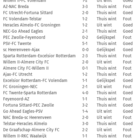
Willem II-FC Volendam
1-2
Uit wint
Goed
AZ-NAC Breda
3-3
Thuis wint
Fout
FC Utrecht-Fortuna Sittard
2-0
Thuis wint
Goed
FC Volendam-Telstar
1-2
Thuis wint
Fout
Heracles Almelo-FC Groningen
1-2
Uit wint
Goed
NEC-Go Ahead Eagles
2-1
Thuis wint
Goed
PEC Zwolle-Feyenoord
0-2
Gelijkspel
Fout
PSV-FC Twente
5-1
Thuis wint
Goed
sc Heerenveen-Ajax
0-0
Gelijkspel
Goed
Sparta Rotterdam-Excelsior Rotterdam
2-3
Thuis wint
Fout
Willem II-Almere City FC
2-0
Uit wint
Fout
Almere City FC-Willem II
0-1
Thuis wint
Fout
Ajax-FC Utrecht
1-2
Thuis wint
Fout
Excelsior Rotterdam-FC Volendam
1-1
Gelijkspel
Goed
FC Groningen-NEC
2-1
Uit wint
Fout
FC Twente-Sparta Rotterdam
4-0
Thuis wint
Goed
Feyenoord-AZ
1-1
Thuis wint
Fout
Fortuna Sittard-PEC Zwolle
3-2
Thuis wint
Goed
Go Ahead Eagles-PSV
1-4
Uit wint
Goed
NAC Breda-sc Heerenveen
2-0
Uit wint
Fout
Telstar-Heracles Almelo
3-0
Thuis wint
Goed
De Graafschap-Almere City FC
2-2
Uit wint
Fout
Willem II-RKC Waalwijk
1-1
Thuis wint
Fout