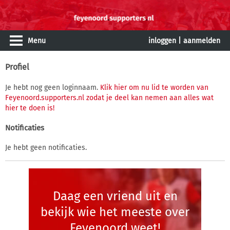
Menu
inloggen
|
aanmelden
Profiel
Je hebt nog geen loginnaam.
Klik hier om nu lid te worden van
Feyenoord.supporters.nl zodat je deel kan nemen aan alles wat
hier te doen is!
Notificaties
Je hebt geen notificaties.
Daag een vriend uit en
bekijk wie het meeste over
Feyenoord weet!