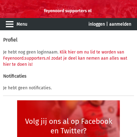
Menu
inloggen
|
aanmelden
Profiel
Je hebt nog geen loginnaam.
Klik hier om nu lid te worden van
Feyenoord.supporters.nl zodat je deel kan nemen aan alles wat
hier te doen is!
Notificaties
Je hebt geen notificaties.
Volg jij ons al op Facebook
en Twitter?