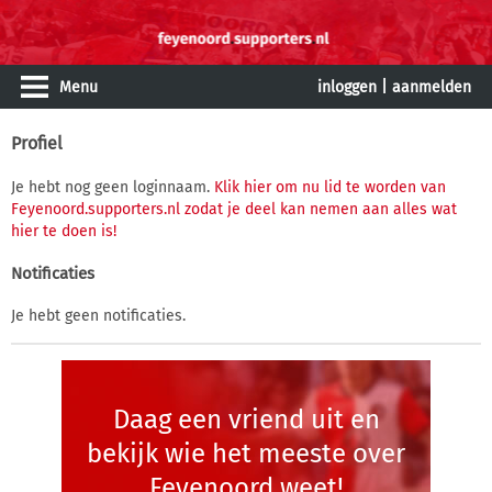
Menu
inloggen
|
aanmelden
Profiel
Je hebt nog geen loginnaam.
Klik hier om nu lid te worden van
Feyenoord.supporters.nl zodat je deel kan nemen aan alles wat
hier te doen is!
Notificaties
Je hebt geen notificaties.
Daag een vriend uit en
bekijk wie het meeste over
Feyenoord weet!