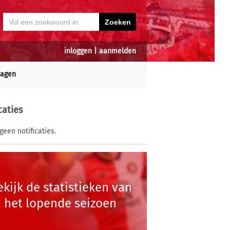
inloggen
|
aanmelden
dagen
caties
geen notificaties.
ekijk de statistieken van
het lopende seizoen