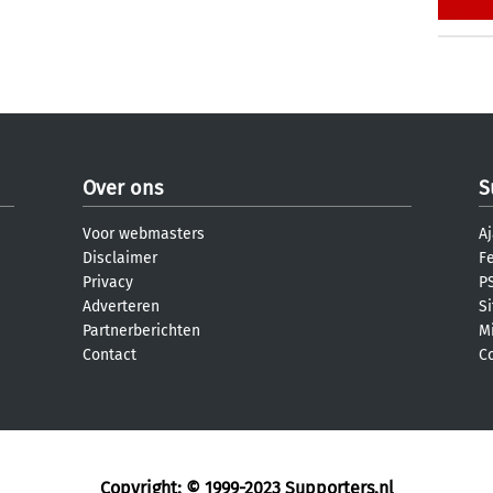
Over ons
S
Voor webmasters
Aj
Disclaimer
F
Privacy
PS
Adverteren
S
Partnerberichten
M
Contact
C
Copyright: © 1999-2023
Supporters.nl