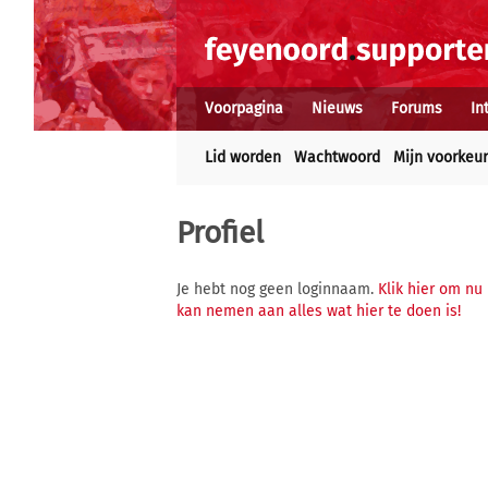
Voorpagina
Nieuws
Forums
In
Lid worden
Wachtwoord
Mijn voorkeu
Profiel
Je hebt nog geen loginnaam.
Klik hier om nu
kan nemen aan alles wat hier te doen is!