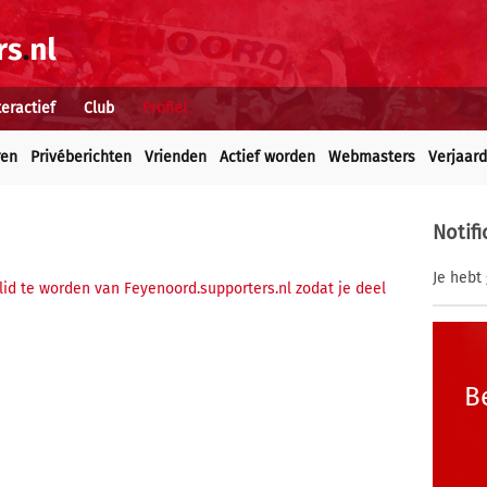
teractief
Club
Profiel
ren
Privéberichten
Vrienden
Actief worden
Webmasters
Verjaar
Notifi
Je hebt 
 lid te worden van Feyenoord.supporters.nl zodat je deel
B