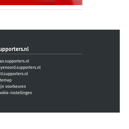
upporters.nl
ax.supporters.nl
eyenoord.supporters.nl
V.supporters.nl
itemap
ijn voorkeuren
ookie-instellingen