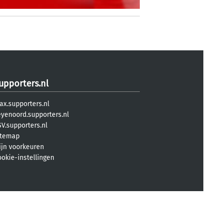
upporters.nl
ax.supporters.nl
eyenoord.supporters.nl
V.supporters.nl
itemap
ijn voorkeuren
ookie-instellingen