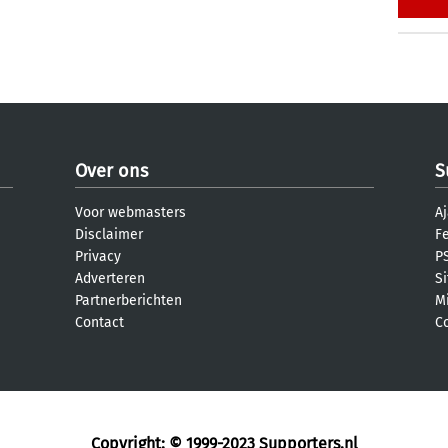
Over ons
S
Voor webmasters
Aj
Disclaimer
F
Privacy
PS
Adverteren
S
Partnerberichten
M
Contact
C
Copyright: © 1999-2023
Supporters.nl