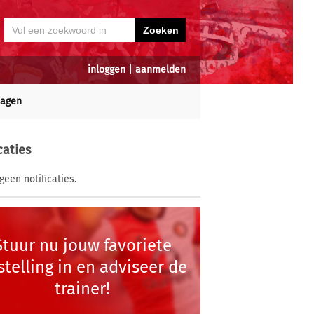
inloggen
|
aanmelden
dagen
caties
geen notificaties.
Stuur nu jouw favoriete
stelling in en adviseer de
trainer!