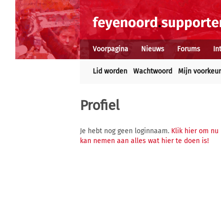
Voorpagina
Nieuws
Forums
In
Lid worden
Wachtwoord
Mijn voorkeu
Profiel
Je hebt nog geen loginnaam.
Klik hier om nu
kan nemen aan alles wat hier te doen is!