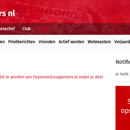
teractief
Club
Profiel
ren
Privéberichten
Vrienden
Actief worden
Webmasters
Verjaar
Notifi
Je hebt 
 lid te worden van Feyenoord.supporters.nl zodat je deel
op