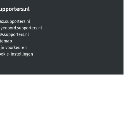
upporters.nl
ax.supporters.nl
eyenoord.supporters.nl
V.supporters.nl
itemap
ijn voorkeuren
ookie-instellingen