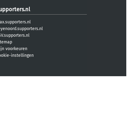
upporters.nl
ax.supporters.nl
eyenoord.supporters.nl
V.supporters.nl
itemap
ijn voorkeuren
ookie-instellingen