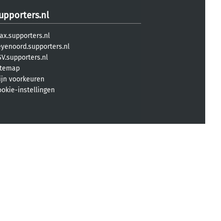
upporters.nl
ax.supporters.nl
eyenoord.supporters.nl
V.supporters.nl
itemap
ijn voorkeuren
ookie-instellingen