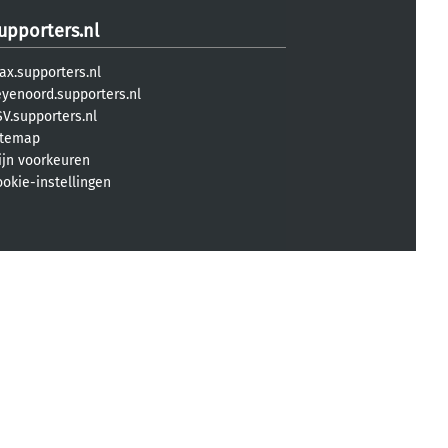
upporters.nl
ax.supporters.nl
eyenoord.supporters.nl
V.supporters.nl
itemap
ijn voorkeuren
ookie-instellingen