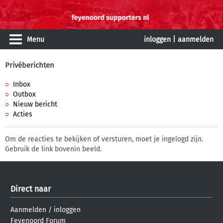
Menu
inloggen
|
aanmelden
Privéberichten
Inbox
Outbox
Nieuw bericht
Acties
Om de reacties te bekijken of versturen, moet je ingelogd zijn.
Gebruik de link bovenin beeld.
Direct naar
Aanmelden
/
inloggen
Feyenoord Forum