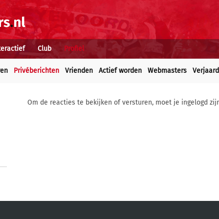
teractief
Club
Profiel
ren
Privéberichten
Vrienden
Actief worden
Webmasters
Verjaar
Om de reacties te bekijken of versturen, moet je ingelogd zij