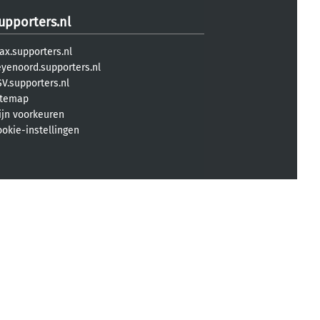
upporters.nl
ax.supporters.nl
eyenoord.supporters.nl
V.supporters.nl
itemap
ijn voorkeuren
ookie-instellingen