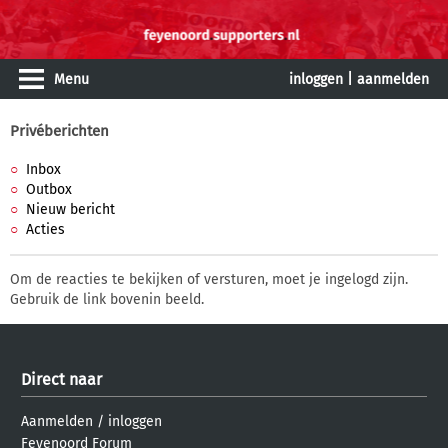
Menu
inloggen
|
aanmelden
Privéberichten
Inbox
Outbox
Nieuw bericht
Acties
Om de reacties te bekijken of versturen, moet je ingelogd zijn.
Gebruik de link bovenin beeld.
Direct naar
Aanmelden
/
inloggen
Feyenoord Forum