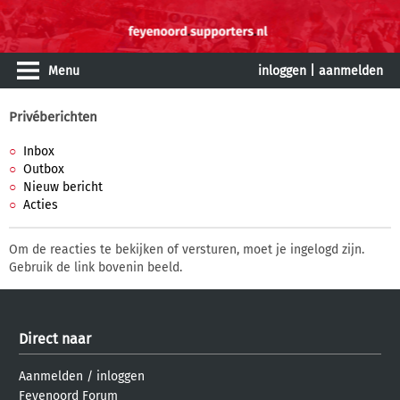
Menu
inloggen
|
aanmelden
Privéberichten
Inbox
Outbox
Nieuw bericht
Acties
Om de reacties te bekijken of versturen, moet je ingelogd zijn.
Gebruik de link bovenin beeld.
Direct naar
Aanmelden
/
inloggen
Feyenoord Forum