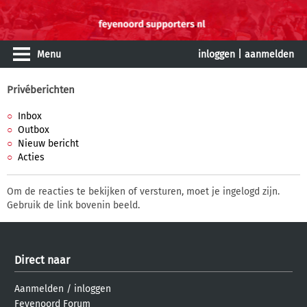
Menu
inloggen
|
aanmelden
Privéberichten
Inbox
Outbox
Nieuw bericht
Acties
Om de reacties te bekijken of versturen, moet je ingelogd zijn.
Gebruik de link bovenin beeld.
Direct naar
Aanmelden
/
inloggen
Feyenoord Forum