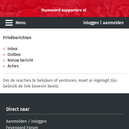
Menu
inloggen
|
aanmelden
Privéberichten
Inbox
Outbox
Nieuw bericht
Acties
Om de reacties te bekijken of versturen, moet je ingelogd zijn.
Gebruik de link bovenin beeld.
Direct naar
Aanmelden
/
inloggen
Feyenoord Forum