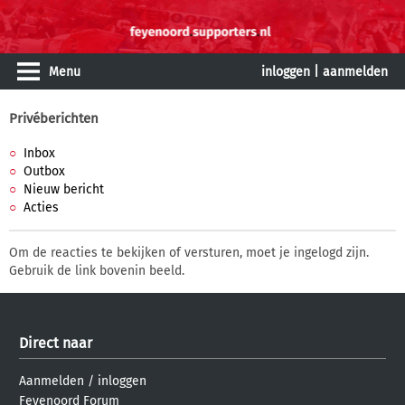
Menu
inloggen
|
aanmelden
Privéberichten
Inbox
Outbox
Nieuw bericht
Acties
Om de reacties te bekijken of versturen, moet je ingelogd zijn.
Gebruik de link bovenin beeld.
Direct naar
Aanmelden
/
inloggen
Feyenoord Forum