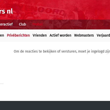
teractief
Club
Profiel
ren
Privéberichten
Vrienden
Actief worden
Webmasters
Verjaar
Om de reacties te bekijken of versturen, moet je ingelogd zij