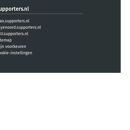
upporters.nl
ax.supporters.nl
eyenoord.supporters.nl
V.supporters.nl
itemap
ijn voorkeuren
ookie-instellingen