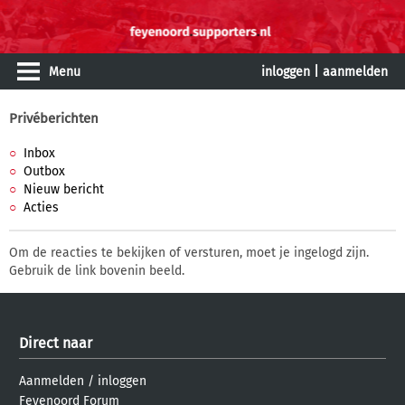
Menu
inloggen
|
aanmelden
Privéberichten
Inbox
Outbox
Nieuw bericht
Acties
Om de reacties te bekijken of versturen, moet je ingelogd zijn.
Gebruik de link bovenin beeld.
Direct naar
Aanmelden
/
inloggen
Feyenoord Forum