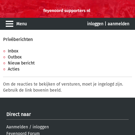
Menu
inloggen
|
aanmelden
Privéberichten
Inbox
Outbox
Nieuw bericht
Acties
Om de reacties te bekijken of versturen, moet je ingelogd zijn.
Gebruik de link bovenin beeld.
Direct naar
Aanmelden
/
inloggen
Feyenoord Forum