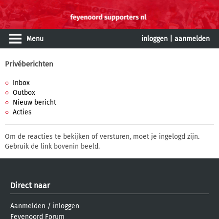
Menu
inloggen
|
aanmelden
Privéberichten
Inbox
Outbox
Nieuw bericht
Acties
Om de reacties te bekijken of versturen, moet je ingelogd zijn.
Gebruik de link bovenin beeld.
Direct naar
Aanmelden
/
inloggen
Feyenoord Forum