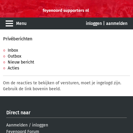
Menu
inloggen
|
aanmelden
Privéberichten
Inbox
Outbox
Nieuw bericht
Acties
Om de reacties te bekijken of versturen, moet je ingelogd zijn.
Gebruik de link bovenin beeld.
Direct naar
Aanmelden
/
inloggen
Feyenoord Forum