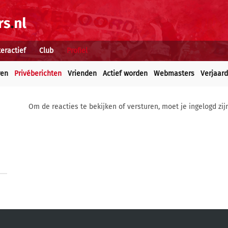
teractief
Club
Profiel
ren
Privéberichten
Vrienden
Actief worden
Webmasters
Verjaar
Om de reacties te bekijken of versturen, moet je ingelogd zij