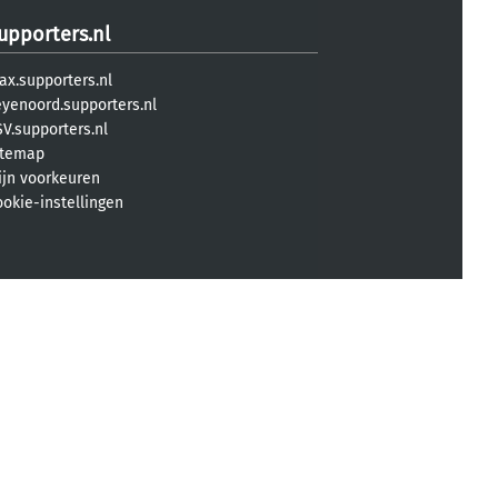
upporters.nl
ax.supporters.nl
eyenoord.supporters.nl
V.supporters.nl
itemap
ijn voorkeuren
ookie-instellingen