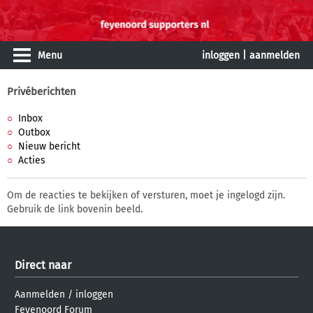
Menu
inloggen
|
aanmelden
Privéberichten
Inbox
Outbox
Nieuw bericht
Acties
Om de reacties te bekijken of versturen, moet je ingelogd zijn.
Gebruik de link bovenin beeld.
Direct naar
Aanmelden
/
inloggen
Feyenoord Forum