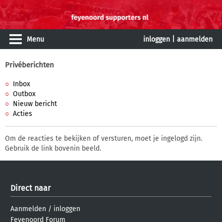
Menu
inloggen
|
aanmelden
Privéberichten
Inbox
Outbox
Nieuw bericht
Acties
Om de reacties te bekijken of versturen, moet je ingelogd zijn.
Gebruik de link bovenin beeld.
Direct naar
Aanmelden
/
inloggen
Feyenoord Forum